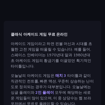
클래식 아케이드 게임 무료 온라인
아케이드 게임이라고 하면 핀볼 머신과 시대를 초
월한 고전 게임을 떠올릴 수 있습니다. 예를 들어,
스페이스 인베이더는 1970년대 말과 1980년대
초 아케이드 게임의 황금기를 이끌었던 획기적인
타이틀입니다.
오늘날의 아케이드 게임은
매치 3
타이틀과 같이
직관적인 컨트롤, 빠른 액션, 꾸준히 상승하는 난이
도로 정의되는 경우가 대부분입니다. 오늘날에는
싱글 플레이와
2인 플레이
모두에 해당하는 새로
운 게임들이 많이 있으며, 이 중 상당수는 웹 브라
우저에서 무료로 플레이할 수 있습니다.