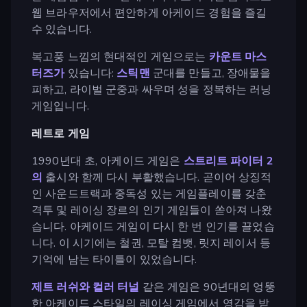
웹 브라우저에서 편안하게 아케이드 경험을 즐길
수 있습니다.
복고풍 느낌의 현대적인 게임으로는
카운트 마스
터즈가
있습니다:
스틱맨
군대를 만들고, 장애물을
피하고, 라이벌 군중과 싸우며 성을 정복하는 러닝
게임입니다.
레트로 게임
1990년대 초, 아케이드 게임은
스트리트 파이터 2
의
출시와 함께 다시 부활했습니다. 곧이어 상징적
인 사운드트랙과 중독성 있는 게임플레이를 갖춘
격투 및 레이싱 장르의 인기 게임들이 쏟아져 나왔
습니다. 아케이드 게임이 다시 한 번 인기를 끌었습
니다. 이 시기에는 철권, 모탈 컴뱃, 릿지 레이서 등
기억에 남는 타이틀이 있었습니다.
제트 러쉬와
컬러 터널
같은 게임은 90년대의 엉뚱
한 아케이드 스타일의 레이싱 게임에서 영감을 받