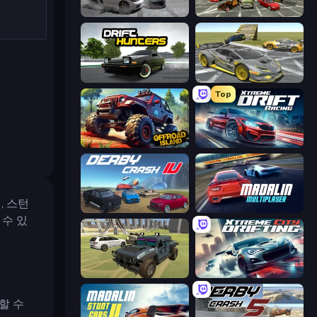
Gearshift One
Evolution Factor
Drift Hunters
Wrong Way
Top
Offroad Island
Xtreme DRIFT Racing
, 스턴
Derby Crash 4
Madalin Cars Multiplayer
수 있
4x4 Offroader
Xtreme City Drifting
할 수