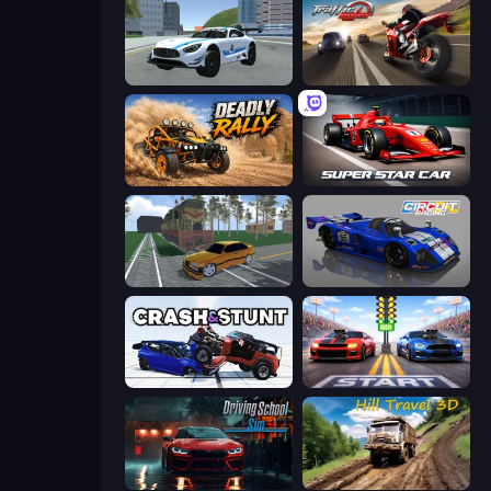
Crazy Stunt Cars 2
Traffic Rider
Deadly Rally
Super Star Car
Obby: Car Crash Sandbox
Circuit Racing
Crash & Stunt
Street Racer 2
Driving School Simulator
Hill Travel 3D