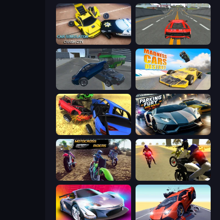
Car Simulator: Crash City
Modern Car Racing 2
Offroader V6
Madness Cars Destroy
Car Crash Simulator Royale
Parking Fury 3D: Side Hustle
MotoCross Riders
3D Moto Simulator 2