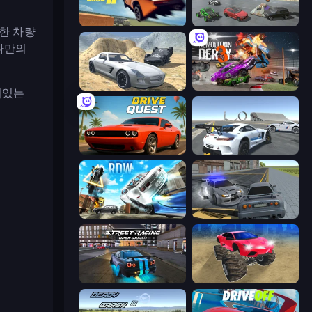
Madalin Stunt Cars 2
Derby Crash 5
한 차량
나만의
Derby Crash 2
Demolition Derby 3
미있는
Drive Quest
Crazy Stunt Cars Multiplayer
Real Drift World
RCC City Racing
Street Racing: Open World
Monster Cars: Ultimate Simulator