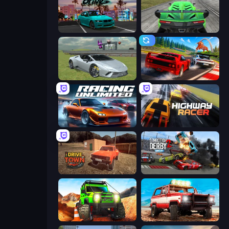
RealDrive
Speed Racing Pro 2
Sports Cars Driver
Racing: Online!
Racing Unlimited
Highway Racer
DriveTown
Demolition Derby 2
Offroad Life 3D
Offroad Masters Challenge