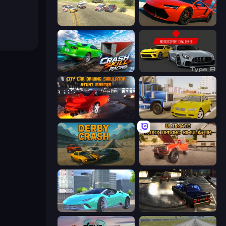
Derby Crash 3
DriveOff
Crash Skill Racing
Motor Sport Challenge Type R
City Car Driving Simulator: Stunt
Crazy Car Stunts
Derby Crash
Ultimate Truck Driving Simulator 2020
Real City Driver
City Classic Car Driving: 131