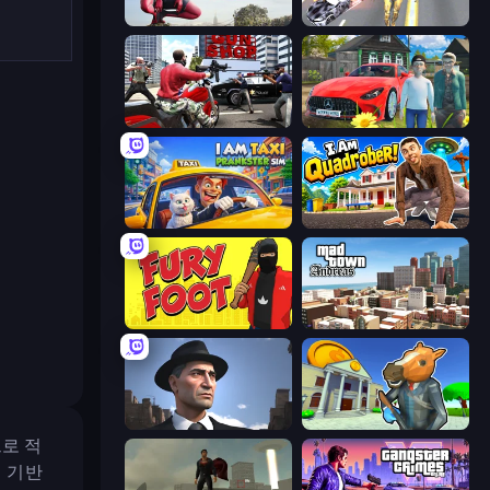
Amazing Strange Rope Police
Super Crime Steel War Hero
Grand Action Simulator: New York
Speedboy: History with Grandfather
I Am Taxi Prankster Sim
I Am Quadrober!
Fury Foot
Mad Town Andreas: Mafia Storie
Downtown 1930s Mafia
Bank Robbery 3
로 적
진 기반