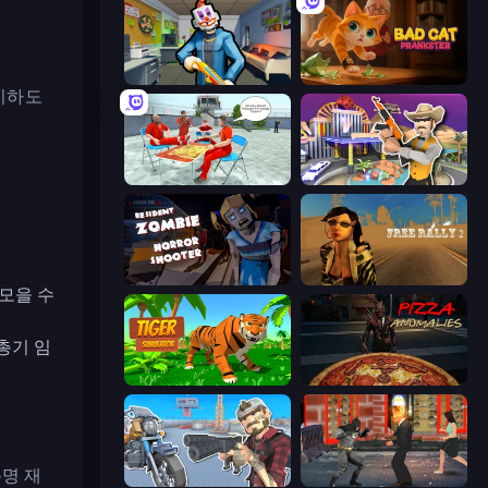
Save the Hostages
Bad Cat Prankster
감지하도
Alcatraz Prison Escape Plan
Casino Robbery
Resident Zombies: Horror Shooter
Free Rally 2
 모을 수
총기 임
Tiger Simulator 3D
Pizza Anomalies
명 재
Shoot and Drive
Bat Hero: Immortal Legend Crime Fighter