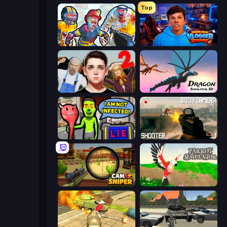
Top
Zombies Shooter: Part 2
Escape from Vlogger: Runaway
Schoolboy Escape 2
Dragon Simulator 3D
I Am Not Infected!
BodyCamera Shooter
Camo Sniper
Parrot Simulator