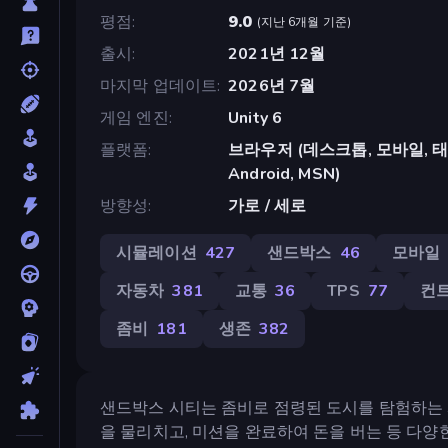
평점
9.0
(
지난 6개월 기준
)
출시
2021년 12월
마지막 업데이트
2026년 7월
게임 엔진
Unity 6
플랫폼
브라우저 (데스크톱, 모바일, 태블릿)
Android, MSN)
방향성
가로 / 세로
시뮬레이션
427
샌드박스
46
모바일
자동차
381
교통
36
TPS
77
컨
좀비
181
생존
382
샌드박스 시티는 좀비로 점령된 도시를 탐험하는 
을 물리치고, 미션을 완료하여 돈을 버는 등 다양