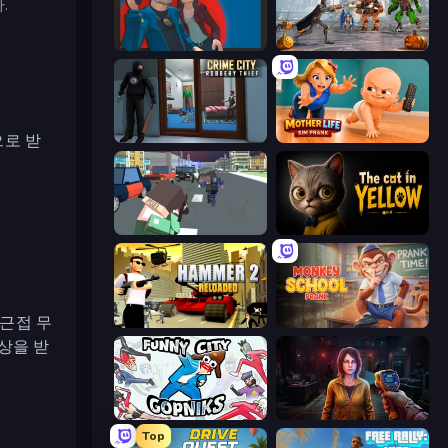
.
Max vs Gangsters
Flying Bat Robot Car Transform Game
으로 받
Crime City Robbery Thief Games
Mother Life Simulator: Prank
Pixel Stories 2: Night of Payoff
The Cat in Yellow
 근접 무
Hammer 2
Monkey School Prank
보상을 받
Funny City: Gopniks
Survival Zone Zombie Outbreak
Top