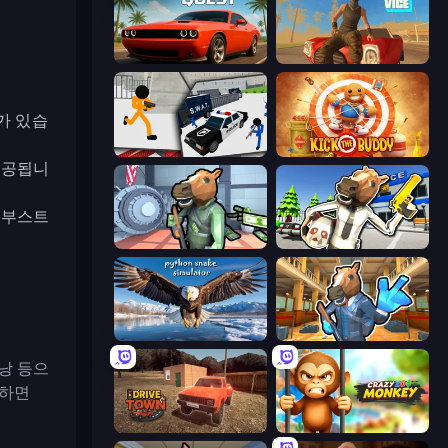
Drive Quest
Free Rally: Vice
기가 있습
Stickman Prison: Counter Assault
Kick the Buddy
 제공됩니
력 부스트
Bank Robbery
Bank Robbery: Escape
Python Snake Simulator
Bank Robbery 2
배낭 등으
청하면
DriveTown
Crazy Zoo Monkey