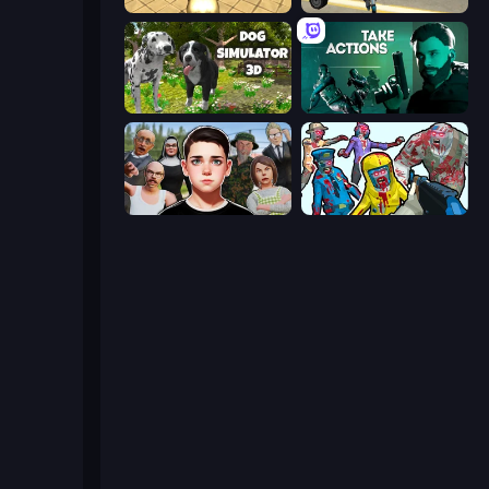
Wild Animal Zoo City Simulator
Gangster Vegas Grand City
Dog Simulator 3D
Take Actions
Schoolboy Escape: Runaway
Zombies Shooter