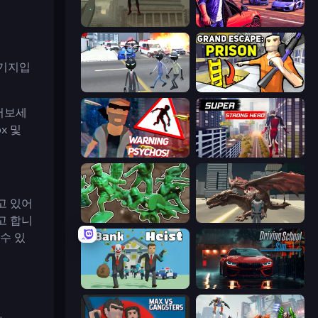
The Superman - Theme is Aliens
Gangster Crimes Online 6: Mafia City
 기지입
Amazing Crime Strange Stickman
Grand Escape: Prison
열어보세
x 및
City of Psychos
Super Strong Hero
고 있어
고 합니
Soldiers - Capture and Control!
Dragon Vice City
수 있
Bank Heist
Driving School Simulator