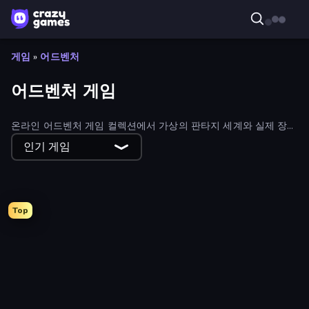
게임
»
어드벤처
어드벤처 게임
온라인 어드벤처 게임 컬렉션에서 가상의 판타지 세계와 실제 장소
로 모험을 떠나보세요. 텍스트 어드벤처부터 디지털로 경험할 수
인기 게임
있는 최고의 모험까지, 흥미진진하고 재미있는 내러티브가 담긴 컬
렉션을 살펴보세요.
Top
Heroes Assemble
Escape From Mr.Meawing's Prison!
Escape From School: Angry Teacher!
Horror Tale
Schoolboy Escape 2
Firestone – Idle Clicker Online RPG
Escape From Baby Robby!
Barry's Prison Escape!
Doors Castle
Elevator Room Escape
School Escape: Mr. MeanieHead!
Divine Clash
Noob Miner: Escape From Prison
Escape from Vlogger: Runaway
Arcath Tales
Infiltrating the Airship
Noob Miner 2: Escape From Prison
Skyland Survive With Noob!
Horror Tale 3: The Witch
Cup Heroes
Escape from School: Runaway
Horror Tale 2: Samantha
911: Cannibal
Escaping the Prison
Fleeing the Complex
Skinwalker
Game Cafe Escape
Goddess Connect
Stick Fighter vs Zombies
Imagine Island