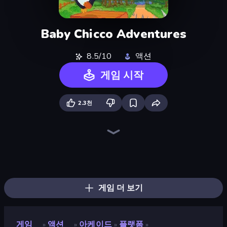
Baby Chicco Adventures
8.5/10
액션
게임 시작
2.3천
Super Oliver World
Super Billy Boy
Steve's World
Ringo Starfish
Super Onion Boy 2
Larry World
Geometry Game
Pacman
Stacky Bird
Fast Ball Jump
Hyper Cube Challenge
Ninja Parkour Multiplayer
Crazy Sheep
Cut the Rope
Electron Dash
Om Nom: Run
Wave Dash: Geometry Arrow
Classic Labyrinth 3D
게임 더 보기
게임
액션
아케이드
플랫폼
»
»
»
»