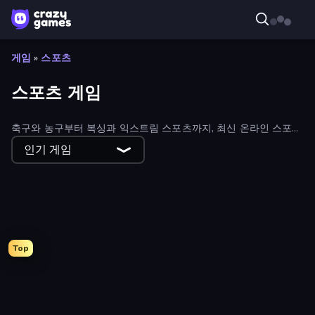
게임
»
스포츠
스포츠 게임
축구와 농구부터 복싱과 익스트림 스포츠까지, 최신 온라인 스포츠
게임을 즐겨보세요. 마음에 드는 게임을 찾아 게임에 참여하세요!
인기 게임
Top
Free Kick Classic (3D Free Kick)
Goal Gang
8 Ball Pool Billiards Multiplayer
Basket Battle
Mini Golf Club
BasketBros
Crazy Flips 3D
Classic Bowling
Tap-Tap Shots
Wrestle Bros
Table Tennis World Tour
Basketball Stars
2 Minute Football QB Legend
International Cup Football 2026
Basketball Legends 2020
Hotfoot Baseball
ESPN Arcade Baseball
CG FC 26
Archery World Tour
Hoop World 3D
Real Football
Soccer Random
Basketball Superstars
BilliardX
Punchers
Billiards Pool 8
Kick It – Fun Soccer Game
Golf Orbit
Pro Bowling 3D
Penalty Shooters 2