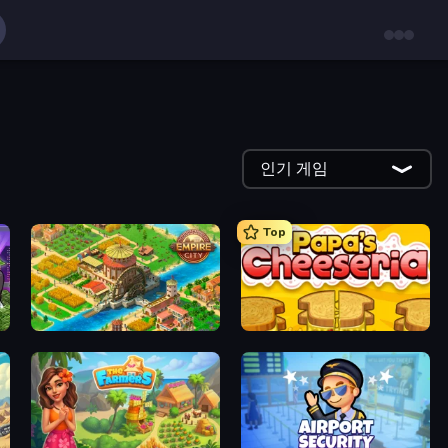
인기 게임
Top
Empire City
Papa's Cheeseria