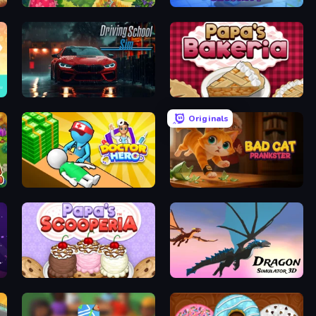
The Farmers
Airport Security
Driving School Simulator
Papa's Bakeria
Originals
Doctor Hero
Bad Cat Prankster
Papa's Scooperia
Dragon Simulator 3D