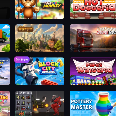
Crazy Zoo Monkey
Papa's Hot Doggeria
Steam City
Truck Simulator: European Roads
New
Block City Invasion
Papa's Wingeria