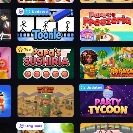
Supermarket Simulator: Store Manager
Build A Plane
Project Restoration
Updated
Toonle
Papa's Freezeria
Top
s
Papa's Sushiria
Papaya Summer Farm
Updated
Army Base Of America
Party Tycoon
Originals