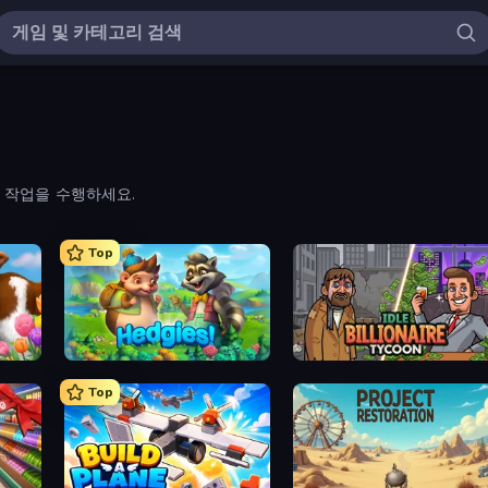
 작업을 수행하세요.
Top
Hedgies
Idle Billionaire Tycoon
Top