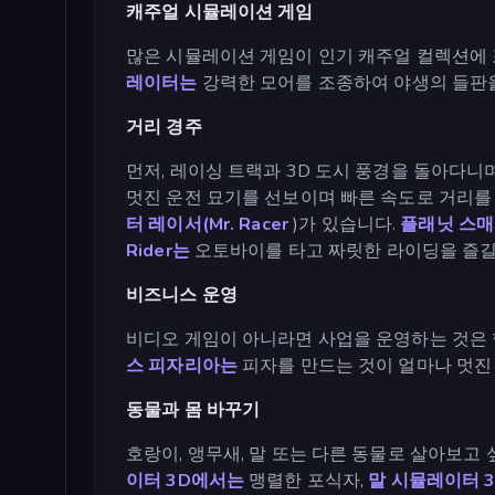
캐주얼 시뮬레이션 게임
많은 시뮬레이션 게임이 인기 캐주얼 컬렉션에
레이터는
강력한 모어를 조종하여 야생의 들판
거리 경주
먼저, 레이싱 트랙과 3D 도시 풍경을 돌아다
멋진 운전 묘기를 선보이며 빠른 속도로 거리를
터 레이서(Mr. Racer
)가 있습니다.
플래닛 스
Rider는
오토바이를 타고 짜릿한 라이딩을 즐길
비즈니스 운영
비디오 게임이 아니라면 사업을 운영하는 것은 
스 피자리아는
피자를 만드는 것이 얼마나 멋진
동물과 몸 바꾸기
호랑이, 앵무새, 말 또는 다른 동물로 살아보고 싶다
이터 3D에서는
맹렬한 포식자,
말 시뮬레이터 