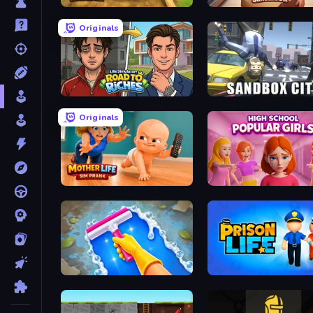
Digging Simulator: Hole Craft
Originals
Life Simulator: Road to Riches
Sandbox City
Originals
Mother Life Simulator: Prank
High School Popular Girl
Hotel Rush: Merge Story
Prison Life