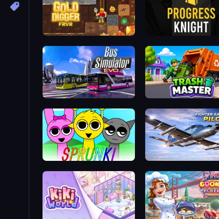
Gold Digger FRVR
Progress Knight
Bus Simulator: EVO
Trash Master
Sprunki
Fighter Aircraft Pilot