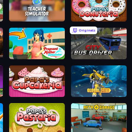
Teacher Simulator
Papa's Donuteria
Originals
Pregnant Mother Simulator
City Bus Driver
Papas Cupcakeria
Global City