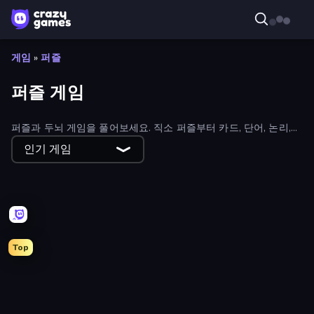
게임
»
퍼즐
퍼즐 게임
퍼즐과 두뇌 게임을 풀어보세요. 직소 퍼즐부터 카드, 단어, 논리,
수학까지, 당신의 두뇌를 자극하는 다양한 게임들을 만나보세요.
인기 게임
무료 퍼즐 게임 전체 컬렉션을 살펴보고 다음 도전을 찾아보세요!
Top
Mahjongg Solitaire
Skydom: Reforged
Block Blaster
Yarn Fever! Unravel Puzzle
Mansion Tale: Merge Secrets
Numicolor
Wood Block Journey
Goods Triple Match 3D
Arrow Escape: Puzzle
Mergest Kingdom
Match Arena
Mahjong Puzzle: Tile Match
Designville: Merge & Design
Find The Cow
Farm Merge Valley
Open House
Hexa Sort
Nuts Puzzle: Sort By Color
Tap 3D Wood Block Away
Thief Puzzle
Color Water Sort 3D
TenTrix
Car OUT! Jam Parking Puzzle
Knock Your Mind
Color Tap: Coloring by Numbers
Hidden Objects
Wood Blocks
Parking Jam
Block Champ
Fairyland Merge & Magic