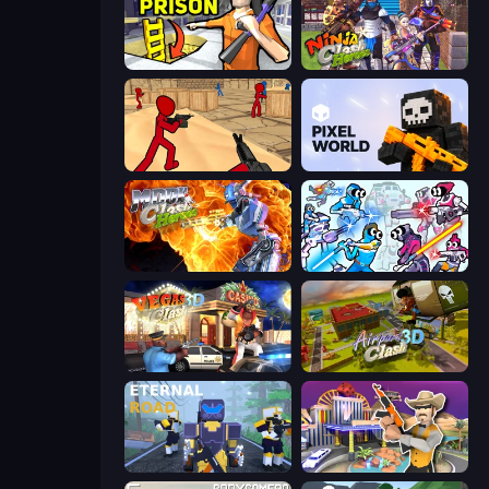
Grand Escape: Prison
Ninja Clash Heroes
Stickman Counter Terror Strike
Pixel World
Moon Clash Heroes
Space Wars Battleground
Vegas Clash 3D
Airport Clash 3D
Eternal Road
Casino Robbery