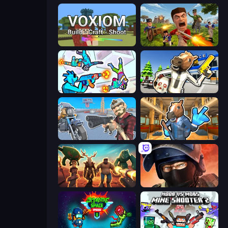
Voxiom.io
Redcoats.io
Gravity Arena Shooter
Bank Robbery: Escape
Shoot and Drive
Bank Robbery 2
Horde Crusher
Bullet Force