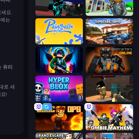
세요.
Pixel Wars of Hero
Bank Robbery 3
 예는
Paintball King
Special Ops: GO
는 유리
Block Contra: Clutch Strike
Destructors Online
대로 새
요!
Hyperblox Shooting
Pixel Force
BLOCOPS
Zombie Mayhem