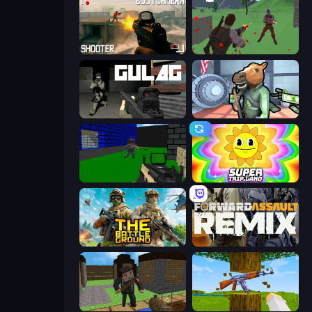
BodyCamera Shooter
Battle Royale Survival
Gulag
Bank Robbery
Advanced Pixel Apocalypse 3
SuperTrip.Land
The Battleground
Forward Assault Remix
Block Pixel Gun Apocalypse 3
Mine Shooter 3D