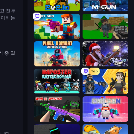
하고 전투
2v2.io
Muscle Gun.IO
좋아하는
Bit Gun.io
Crazy Pixel Apocalypse
 중 일
Pixel Combat: Zombies Strike
Winter Clash 3D
Top
Imposter Battle Royale
BuildNow GG
War V: Survivor
Chicken CS
니다.