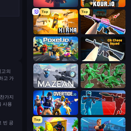
Pixel Warfare
Kour.io
Top
Top
Kirka.io
KS Z
Poxel.io
CS: Chaos Squad
최고의
하고 가
Mazean
Soldiers - Capture and Control!
마찬가지
을 사용
Overtide.io
Battle of the Soldiers: Red vs Blue
Top
 빈 공