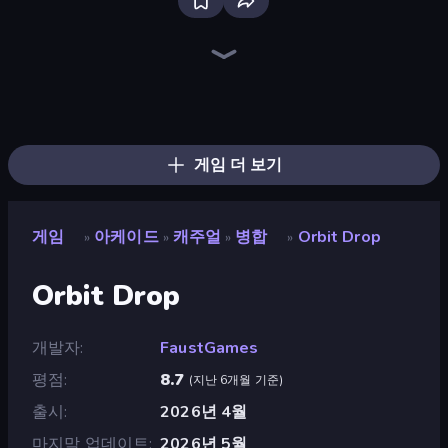
Bloxd.io
Ragdoll Archers
EvoWars.io
Piece of Cake: Merge and Bake
Veck.io
Racing Limits
Traffic Rider
Mahjongg Solitaire
Screw Out: Bolts and Nuts
Words of Wonders
Piles of Mahjong
Designville: Merge & Design
Miniblox
Space Waves
Stickman Clash
SkillWarz
Fortzone Battle Royale
Arrow Escape
게임 더 보기
게임
아케이드
캐주얼
병합
Orbit Drop
»
»
»
»
Orbit Drop
개발자
FaustGames
평점
8.7
(
지난 6개월 기준
)
출시
2026년 4월
마지막 업데이트
2026년 5월