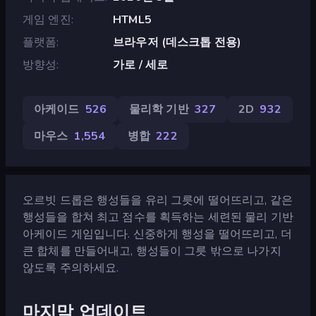
게임 엔진
HTML5
플랫폼
브라우저 (데스크톱 전용)
방향성
가로 / 세로
아케이드
526
물리학 기반
327
2D
932
마우스
1,554
병합
222
오르빗 드롭은 행성들을 유리 그릇에 떨어뜨리고, 같은
행성들을 합쳐 최고 점수를 획득하는 세련된 물리 기반
아케이드 게임입니다. 신중하게 행성을 떨어뜨리고, 더
큰 합체를 만들어내고, 행성들이 그릇 밖으로 나가지
않도록 주의하세요.
마지막 업데이트