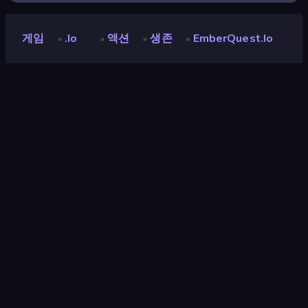
게임
.io
액션
생존
EmberQuest.io
»
»
»
»
EmberQuest.io
개발자
Faded Scroll Games
평점
9.2
(
지난 6개월 기준
)
출시
2026년 3월
게임 엔진
Externally hosted (iframe)
플랫폼
브라우저 (데스크톱, 모바일, 태블릿),
CrazyGames 앱 (iOS, Android), App
Store (iOS, Android)
방향성
가로 방향
.io
89
모바일
2,357