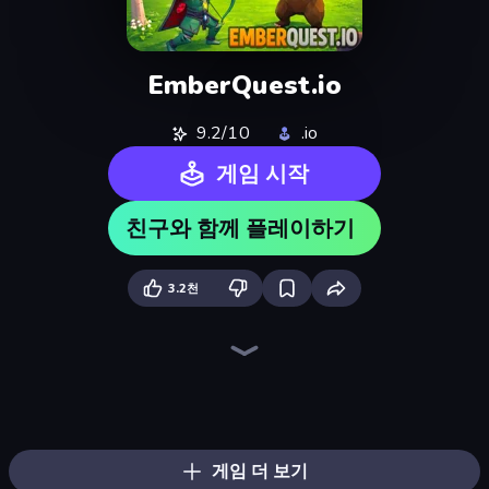
EmberQuest.io
9.2/10
.io
게임 시작
친구와 함께 플레이하기
3.2천
EmberWars.io
War the Knights
Overtitans: Destroyers of Worlds
Immortal: Dark Slayer
Dark Stones: Card Battle RPG
Mecha Allstars Battle Royale
Eternal Siege
Battle Arena
Chronicles of Slayer
Ultimate Evolution
Heroes Assemble
Wild Archer: Castle Defense
AFK Dungeon: Idle Action RPG
Dragon Simulator 3D
Gladiator Fights
Wall Wars
Redcoats.io
Stickman Kombat 2D
게임 더 보기