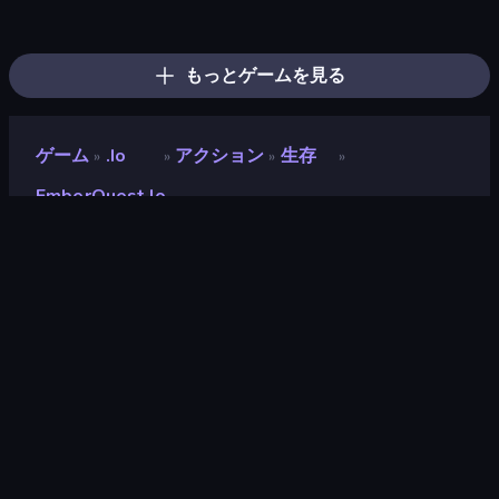
EmberWars.io
War the Knights
Overtitans: Destroyers of Worlds
Immortal: Dark Slayer
Dark Stones: Card Battle RPG
Mecha Allstars Battle Royale
Eternal Siege
Battle Arena
Chronicles of Slayer
Ultimate Evolution
Heroes Assemble
Wild Archer: Castle Defense
AFK Dungeon: Idle Action RPG
Dragon Simulator 3D
Gladiator Fights
Wall Wars
Redcoats.io
Stickman Kombat 2D
もっとゲームを見る
ゲーム
.io
アクション
生存
»
»
»
»
EmberQuest.io
EmberQuest.io
開発者
Faded Scroll Games
評価
9.2
(
過去6ヶ月間のデータに基づく
)
リリース日
2026年3月
ゲームエンジン
Externally hosted (iframe)
プラットフォーム
ブラウザ（デスクトップ、モバイ
ル、タブレット）, CrazyGames