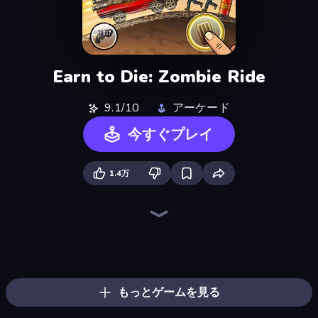
Earn to Die: Zombie Ride
9.1/10
アーケード
今すぐプレイ
1.4万
City Constructor
Cars with Guns: Wasteland Showdown
Zombie Derby: Pixel Survival
Ships Battlefield 3D
Heli Military Base
Noob Fuse
Crazy Plane Landing
Plane Crash Ragdoll Simulator
Lumber Harvest: Tree Cutting Game
Jet Fighter Airplane Racing
Heavy Duty: Vehicle Zone
Plane Chase
FPV War Kamikaze Drone
Iron Legion
Ship Ramp Jumping
Mortar Squad
Deadly Rally
Boomdozer
もっとゲームを見る