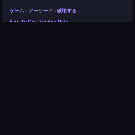
ゲーム
アーケード
破壊する
»
»
»
Earn To Die: Zombie Ride
Earn to Die: Zombie Ride
評価
9.1
(
過去6ヶ月間のデータに基づく
)
リリース日
2026年5月
最終更新
2026年6月
ゲームエンジン
HTML5
プラットフォーム
ブラウザ（デスクトップ、モバイ
ル、タブレット）, CrazyGames
アプリ（iOS, Android）, App
Store (iOS, Android)
対象
横向き