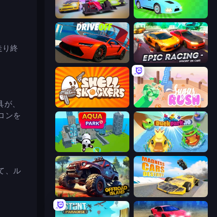
MR RACER Stunt Mania
Drift.io
走り終
DriveOff
Epic Racing - Descent on Cars
具が、
Shell Shockers
Sugar Rush
ロンを
Aquapark.io
DuckPark.io
て、ル
Offroad Island
Madness Cars Destroy