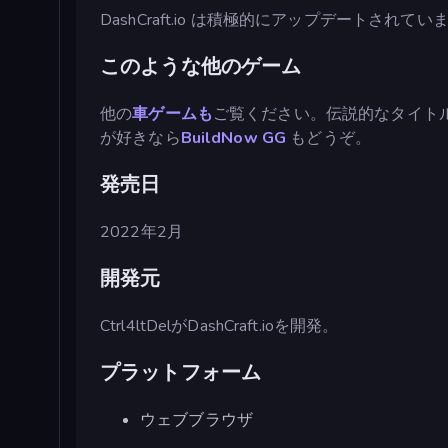
DashCraft.io は積極的にアップデートさ
このような他のゲーム
他の
車ゲームも
ご覧ください。伝説的なタイト
が好きなら
BuildNow GG
もどうぞ。
発売日
2022年2月
開発元
Ctrl4ltDelがDashCraft.ioを開発。
プラットフォーム
ウェブブラウザ