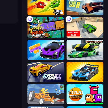
Jelly Dash
Madalin Stunt Cars 2
Escape From Prison Multiplayer
Obstacle Race: Destroying Simulator!
Nitro Racing Go
Sportcars Crash
Crazy for Speed
GT Cars Mega Ramps
Draw Crash Race
Ninja Parkour Multiplayer