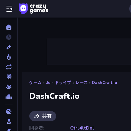
ゲーム
»
.io
»
ドライブ
»
レース
»
DashCraft.io
DashCraft.io
共有
開発者
Ctrl4ltDel