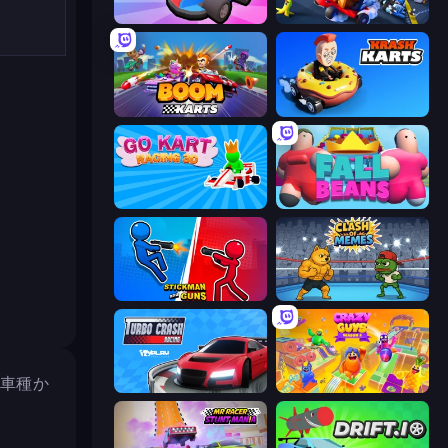
Smash Karts
GoKarts.io
Boom Karts
Krash Karts
Go Kart Racing 3D
Fall Beans
Stickman and Guns
Clash of Memes
な車種か
Turbo Crash
Crazy Guys