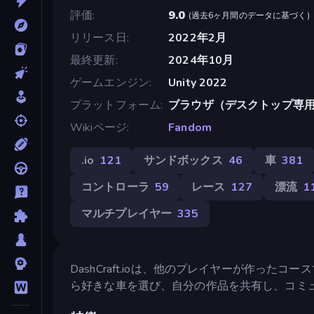
評価
9.0
(
過去6ヶ月間のデータに基づく
)
リリース日
2022年2月
最終更新
2024年10月
ゲームエンジン
Unity 2022
プラットフォーム
ブラウザ（デスクトップ専
Wikiページ
Fandom
.io
121
サンドボックス
46
車
381
コントローラ
59
レース
127
漂流
1
マルチプレイヤー
335
DashCraft.ioは、他のプレイヤーが作っ
ら好きな車を選び、自分の作品を共有し、コミ