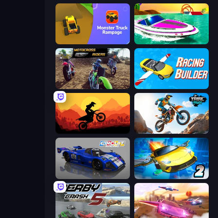
Monster Truck Rampage
Jet Boat Racing
MotoCross Riders
Racing Builder
Sunset Bike Racing
Trial Mania
Circuit Racing
Ultimate Flying Car 2