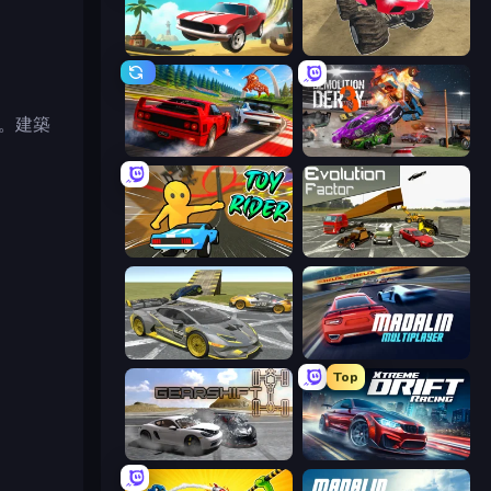
Stunt Paradise
Monster Cars: Ultimate Simulator
。建築
Racing: Online!
Demolition Derby 3
Toy Rider
Evolution Factor
Wrong Way
Madalin Cars Multiplayer
Top
Gearshift One
Xtreme DRIFT Racing