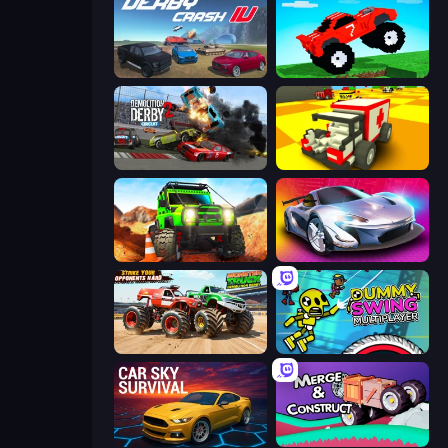
Derby Crash 4
Funny Mad Racing
Demolition Derby 2
Blocky Demolition Derby
Offroad Life 3D
Grand Cyber City
Monster Truck Demolition Derby
Crazy Dummy Swing Multiplayer
Car Sky Survival
Merge & Construct