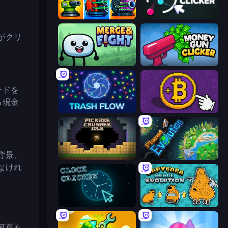
Pumpkin Defense: Merge Cannon
Satisfying Ball Clicker
がクリ
Merge & Fight
Money Gun Clicker
ードを
る現金
Trash Flow
Money Maker
背景、
Pickaxe Crusher Idle
Planet Evolution: Idle Clicker
なけれ
Clock Clicker
Capybara Merge Evolution
何百も