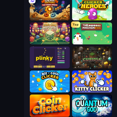
Gear Factory
Clicker Heroes
Top
Just One More Roll
The MachinEGG
Plinky
Cubidle
Bit-coin Clicker
Kitty Clicker
Coin Clicker
Quantum God