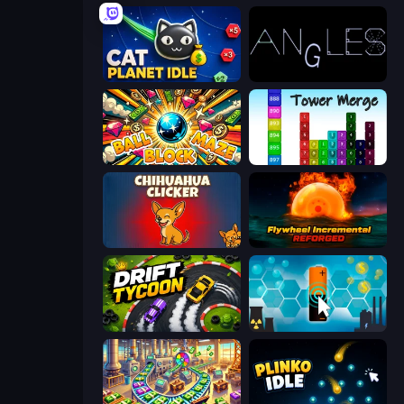
Cat Planet Idle
Angles
Ball Block Maze
Tower Merge
Chihuahua Clicker
Flywheel Incremental: Reforged
Drift Tycoon
Battery Clicker