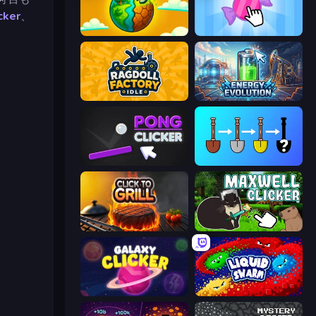
cker
、
Land Explorers: Merge & Build
Candy Clicker 2
Ragdoll Factory Idle
Energy Evolution
Pong Clicker
Merge Tools - Merge and Dig
Click To Grill
Maxwell Clicker
Galaxy Clicker
Liquid Swarm