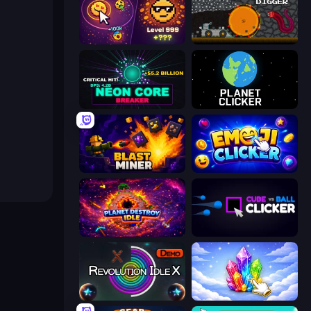
Dominate All Shapes
Mystery Digger
Neon Core Breaker
Planet Clicker
Blast Miner
Emoji Clickers
Planet Destroy Idle
Cube vs Ball Clicker
Revolution Idle X
Crystalia Idle Clicker