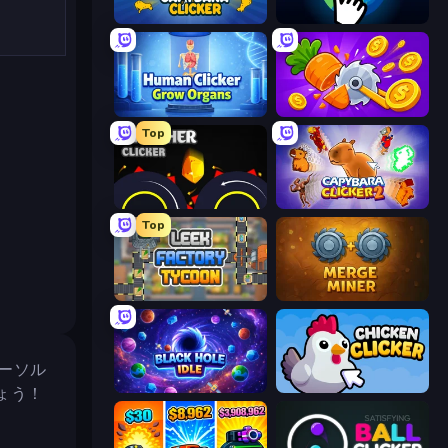
Capybara Clicker
Planet Clicker 2
Human Clicker: Grow Organs
Farm Ring Idle
Top
Crusher Clicker
Capybara Clicker 2
Top
Leek Factory Tycoon
Merge Miner
カーソル
Black Hole Idle
Chicken Clicker
ょう！