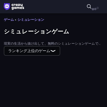
ゲーム
»
シミュレーション
シミュレーションゲーム
現実の生活から抜け出して、無料のシミュレーションゲームで奇
妙で素晴らしい仕事をこなそう。
ランキング上位のゲーム
Supermarket Simulator: Store Manager
Blob Opera
Supermarket Simulator: Dream Store
The Secret Service
Project Restoration
Burger Restaurant Simulator 3D
Truck Simulator: Russia
Bad Cat - Granny's Return
The Prank King
Tram Simulator
Monkey School Prank
Papas Cupcakeria
Cat Life Simulator 3D
Fish It Now
Papa's Scooperia
Bus Simulator Real
Hole Digger
Bartender The Right Mix
Supermarket Simulator: Desert
SuperWEIRD
Burger Cafe
KiKi World
Candy Packing Store
Nail Salon
Donut Place
My Perfect Theme Park
Ironhold: Pixel Kingdoms
Trading Card Store Simulator
Pizza Maker
Spa Empire
Cat Life Simulator
Cat Bakery
Dessert Maker
Obby Tycoon Build the City
Papa's Freezeria
Planet Smash Destruction