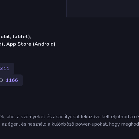
bil, tablet),
), App Store (Android)
311
D
1166
, ahol a szörnyeket és akadályokat leküzdve kell eljutnod a cél
 és az égen, és használd a különböző power-upokat, hogy meghód