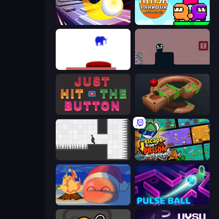
Leap and Avoid 2
Ninja Parkour Multiplayer
This Is The Only Level
Life in the Static
Just Hit the Button
Marble Run
Rotate
Escape From Prison Multiplayer
FireBlob Winter
Pulse Ball