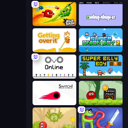
Jelly Dash
World's Hardest Game 2
Getting Over It
Super Onion Boy 2
OvO.io
Super Billy Boy
Switch!
Ball Hero Adventure: Red Bounce Ball