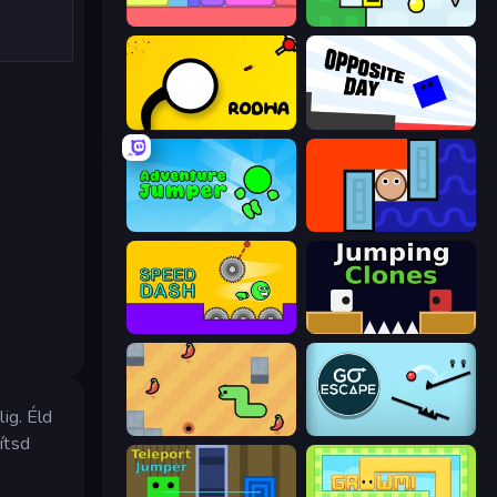
Level EATEN!
Appel
Rodha
Opposite Day
Adventure Jumper
Lava and Aqua
Speed Dash
Jumping Clones
ig. Éld
SSSPICY!
Go Escape
ítsd