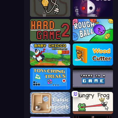
Light The Lamp
UVSU
Hard Game 2
Rough Ball
Baby Chicco Adventures
Wood Cutter - Saw
Towering Trials
There Is No Game
Classic Labyrinth 3D
Hungry Frog