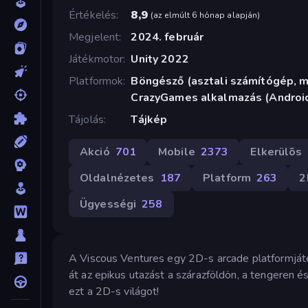
Értékelés
8,9
(
az elmúlt 6 hónap alapján
)
Megjelent
2024. február
Játékmotor
Unity 2022
Platformok
Böngésző (asztali számítógép, mo
CrazyGames alkalmazás (Android
Tájolás
Tájkép
Akció
701
Mobile
2373
Elkerülõs
Oldalnézetes
187
Platform
263
2
Ügyességi
258
A Viscous Ventures egy 2D-s arcade platformjáték
át az epikus utazást a szárazföldön, a tengeren
ezt a 2D-s világot!