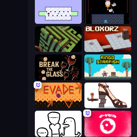
World's Hardest Game
Just One Boss
Maze Planet 3D
Bloxorz
Break the Glass
Ringo Starfish
Evade
Kakato Otoshi
I Don't Even Know
O-VOID