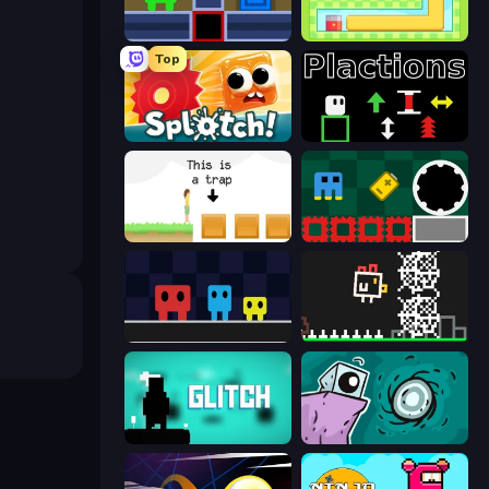
Teleport Jumper
Growmi
Top
Splotch!
Plactions
The Unfair Platformer
Jump and Hover
Big Tall Small
Chicken and Bee
Glitch
Tilo