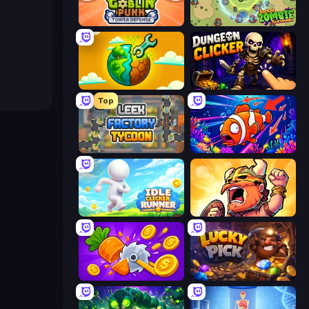
Goblin Punk Tower Defense
Jackal Zombie Survival
Land Explorers: Merge & Build
Dungeon Clicker
Top
Leek Factory Tycoon
Fish Catch Idle
Idle Clicker Runner
World Survivors
Farm Ring Idle
Lucky Pick