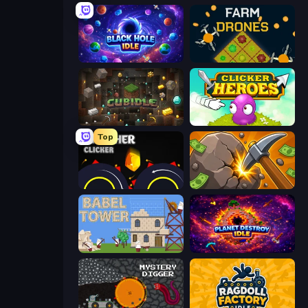
Black Hole Idle
Farm Drones
Cubidle
Clicker Heroes
Top
Crusher Clicker
Mine Clicker
Babel Tower
Planet Destroy Idle