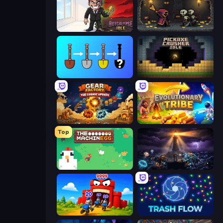
Rotcalypse: Idle Incremental
Lost Dungeon
Merge Tools - Merge and Dig
Pickaxe Crusher Idle
Gear Factory
Evolutionary Tribe
Top
The MachinEGG
The Last Lighthouse
TimeWarriors
Trash Flow