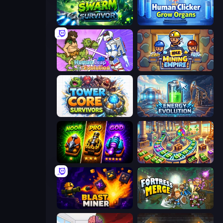
Swarm Survivor
Human Clicker: Grow Organs
Human Leap: Evolution
Idle Mining Empire
Tower Core Survivors
Energy Evolution
Merge Survival
Money Factory: Tycoon Idle Game
Blast Miner
Fortress Merge