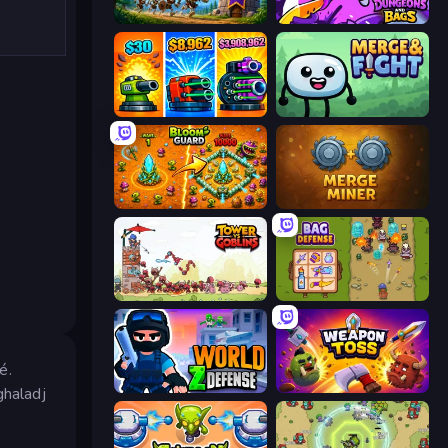
Mage Castle Idle Defense
Dungeons and Bags
Pumpkin Defense: Merge Cannon
Merge & Fight
BloomGuard
Merge Miner
Tower vs Goblins
Bag Defense
é.
World Z Defense - Zombie Defense
Weapon Toss
ghaladj