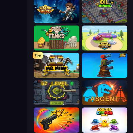
Legend of Hero
Oil Mining 3D: Petrol Factory
Age of Tanks Warriors: TD War
Snake Shooter: Tower Battle
Top
Mr. Mine
Furry Road
Tank Evolution
Ascent of Echoes
Chair Force Buzz
Color Cannon Idle