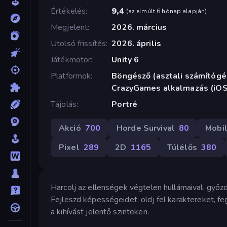
Értékelés
9,4
(
az elmúlt 6 hónap alapján
)
Megjelent
2026. március
Utolsó frissítés
2026. április
Játékmotor
Unity 6
Platformok
Böngésző (asztali számítógép
CrazyGames alkalmazás (iOS
Tájolás
Portré
Akció
700
Horde Survival
80
Mobi
Pixel
289
2D
1165
Túlélős
380
Harcolj az ellenségek végtelen hullámaival, győz
Fejleszd képességeidet, oldj fel karaktereket, fe
a kihívást jelentő szinteken.