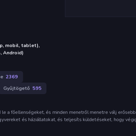
, mobil, tablet),
, Android)
le
2369
Gyűjtögető
595
d le a főellenségeket, és minden menetről menetre válj erősebb
gyvereket és háziállatokat, és teljesíts küldetéseket, hogy végi