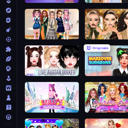
Fashion Famous
Fashion Week 2025
Back To School: Uniforms Edition
Autumn Glam Gala
Originals
Live Avatar Maker: Girls
Makeover Surgeons
Lulu's Fashion World