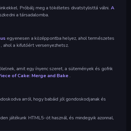
nkekkel. Próbálj meg a tökéletes divatstylisttá válni.
A
eszkedni a társadalomba.
ous
egyenesen a középpontba helyez, ahol természetes
, ahol a kifutóért versenyezhetsz.
lelnek, amit egy ínyenc szeret, a sütemények és gofrik
Piece of Cake: Merge and Bake
.
ndoskodva arról, hogy babáid jól gondoskodjanak és
nden játékunk HTML5-öt használ, és mindegyik azonnal,