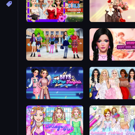
Mean Girls Graduation Day
GRWM Date Night
High School BFFs: Girls Team
Wendy Soft Girl Makeup
BFFs K-Pop Fangirls
Model Dress Up Girl