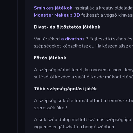
Sminkes játékok
inspirálják a kreatív oldalad
Monster Makeup 3D
felkészít a végső kihívás
Divat- és öltöztetős játékok
Van érzéked
a divathoz
? Fejleszd ki színes é
szépségeket képzelhetsz el. Ha készen állsz ar
Főzős játékok
A szépség bárhol lehet, különösen a finom, le
sütésétől kezdve a saját étkezde működtetéséi
Több szépségápolási játék
A szépség sokféle formát ölthet a természetbe
szeressék őket!
A sok szép dolog mellett számos szépségápolás
ingyenesen játszható a böngésződben.