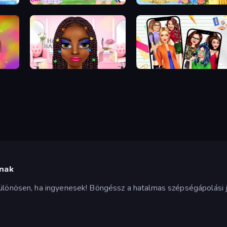
Wedding Coloring Dress Up Game
College Sport Team Makeover
Anime Princess Dress Up
mes
Braided Hairstyles Fashion
Highschool Mean Girls 2
knak
 különösen, ha ingyenesek! Böngéssz a hatalmas szépségápolási 