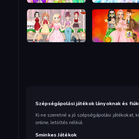
College Girl Coloring Dress Up
Anime Girls Dress Up Games
Iconic Halloween Costu
Szépségápolási játékok lányoknak és fiú
Ki ne szeretné a jó szépségápolási játékokat,
online, letöltés nélkül.
Sminkes Játékok