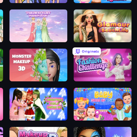
College Girls Team Makeover
Swimming Pool Romance
Tailor Stylist: Fashion Diary
Glamour Beach Life
Originals
Monster Makeup 3D
Fashion Challenge: Catwalk Run
s Party
Christmas Girls Dress Up
Baby Dress Up