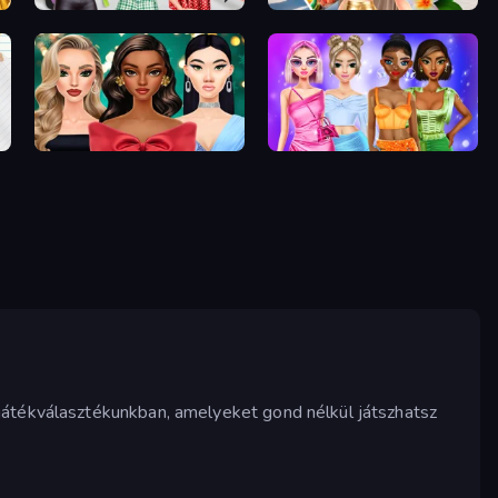
Brat Girl Summer
Travel with Me: ASMR Edition
New Year's Eve Makeup
Monochrome Looks
játékválasztékunkban, amelyeket gond nélkül játszhatsz