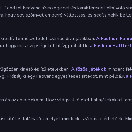
at. Dobd fel kedvenc hírességeidet és karaktereidet elbűvölő smi
ra, hogy egy szörnyet emberré változtass, és segíts nekik beill
s kreatív természetedet számos divatjátékban.
A Fashion Fam
ra, hogy más szépségeket kihívj, próbáld ki
a Fashion Battle-t
nyűgözően kinéző és ízű ételekben.
A főzős játékok
mindent felö
g. Próbálj ki egy kedvenc egyesítéses játékot, mint például
a 
n és az emberekben. Hozz világra új életet babajátékokkal, go
i játék is található, amelyek mindenki számára elérhetőek. Mi