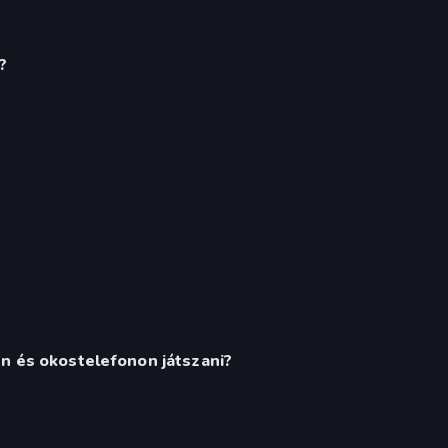
?
en és okostelefonon játszani?