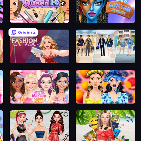
Make Up Queen R
Avatar Make Up
Originals
Fashion Holic
College Girl & Boy Makeover
DIY Makeup Salon: SPA Makeover
Sweet And Fruity Makeup