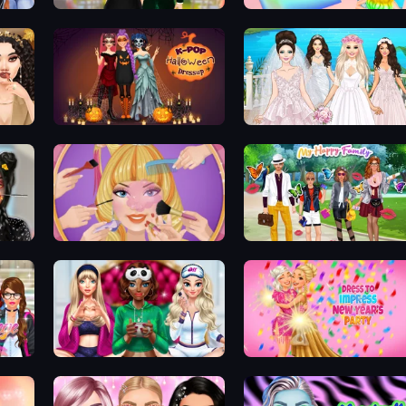
Valentine's Day Proposal
Holographic Trends
K-Pop Halloween Dress Up
Model Wedding
Extreme Makeover
Superstar Family Dress Up
Superstar College Girls Makeover
BFFs Luxury Loungewear
Dress To Impress: New Year'