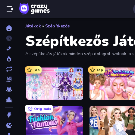
Játékok
»
Szépítkezős
Szépítkezős Já
A szépítkezős játékok minden szép dologról szólnak, a st
Böngéssz az alábbi ingyenes szépítkezős játékok között.
Top
Top
Idol Livestream: Fashion Game
Originals