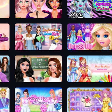
New Year Makeup Trends
Monsterella Fantasy Makeup
Highschool Mean Girls 3
Princess Dress Up
Back 2 School Makeover
Dress Up Games & Coloring Book