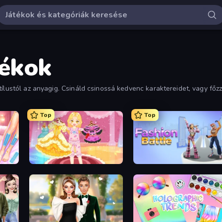
tékok
ílustól az anyagig. Csináld csinossá kedvenc karaktereidet, vagy főzz
Top
Top
BFF Makeover - Spa & Dress Up
Royal Glow Princess Makeover
Fashion Battle