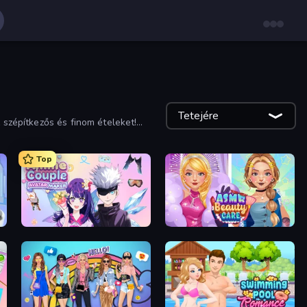
Tetejére
 szépítkezős és finom ételeket!
Top
Anime Couple: Avatar Maker
ASMR Beauty Care