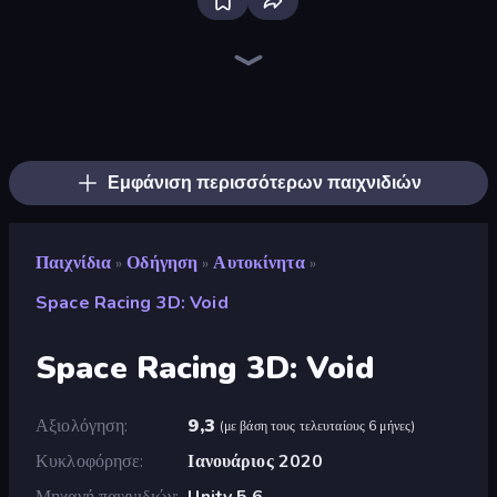
Bloxd.io
Ragdoll Archers
EvoWars.io
Veck.io
Piece of Cake: Merge and Bake
Racing Limits
Traffic Rider
Mahjongg Solitaire
Screw Out: Bolts and Nuts
Words of Wonders
Piles of Mahjong
Designville: Merge & Design
Miniblox
Stickman Clash
Space Waves
SkillWarz
Fortzone Battle Royale
Arrow Escape
Εμφάνιση περισσότερων παιχνιδιών
Παιχνίδια
Οδήγηση
Αυτοκίνητα
»
»
»
Space Racing 3D: Void
Space Racing 3D: Void
Αξιολόγηση
9,3
(
με βάση τους τελευταίους 6 μήνες
)
Κυκλοφόρησε
Ιανουάριος 2020
Μηχανή παιχνιδιών
Unity 5.6