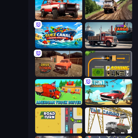
Offroad Masters Challenge
Hill Travel 3D
Suez Canal Training Simulator
Cargo Truck Parking
DriveTown
Parking Line
American Truck Driver
Stunt Paradise
Road Turn
The Cargo