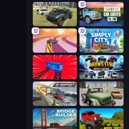
4x4 Offroader
Russian Car Driver ZIL 130
Sky Car Drift
Simply City
Train Drift
Monster Truck Arena
Slingshot Stunt Driver & Sport
Truck Driver Easy Road