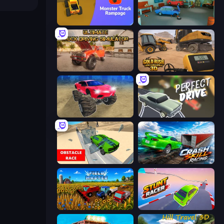
Monster Truck Rampage
Retro Garage
Ultimate Truck Driving Simulator 2020
Gold Rush: Gold Simulator 3D
Monster Cars: Ultimate Simulator
Perfect Drive
Obstacle Race: Destroying Simulator!
Crash Skill Racing
Field Master
Stunt Racer