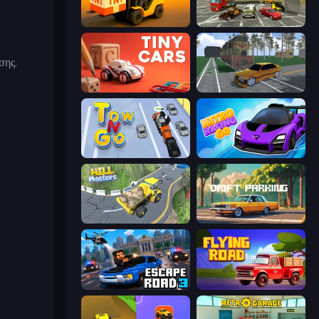
Heavy Duty: Vehicle Zone
Evolution Factor
σης.
Tiny Cars
Obby: Car Crash Sandbox
Tow N Go
Nitro Racing Go
Hill Masters
Drift Parking
Escape Road 3
Flying Road