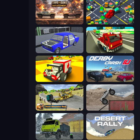
Cars with Guns: Wasteland Showdown
Slightly Annoying Traffic
Taz Mechanic Simulator
Blocky Traffic Racing
Blocky Demolition Derby
Derby Crash 4
Truck Simulator Real
Hard Wheels
Taiga Car Driver
Desert Rally