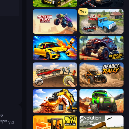
Mechacraft.io
Cars vs Zombies
Top
Monster Truck Evolution
Hustle & Drift in ZIL
BMG: Ragdoll Playground
Offroad Island
Earn to Die: Zombie Ride
Deadly Rally
City Constructor
Offroad Life 3D
ου
"P" για