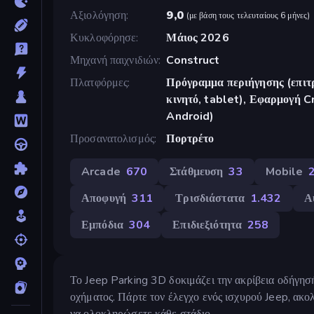
Αξιολόγηση
9,0
(
με βάση τους τελευταίους 6 μήνες
)
Κυκλοφόρησε
Μάιος 2026
Μηχανή παιχνιδιών
Construct
Πλατφόρμες
Πρόγραμμα περιήγησης (επιτρ
κινητό, tablet), Εφαρμογή 
Android)
Προσανατολισμός
Πορτρέτο
Arcade
670
Στάθμευση
33
Mobile
Αποφυγή
311
Τρισδιάστατα
1.432
Α
Εμπόδια
304
Επιδιεξιότητα
258
Το Jeep Parking 3D δοκιμάζει την ακρίβεια οδήγησή
οχήματος. Πάρτε τον έλεγχο ενός ισχυρού Jeep, ακολ
να ολοκληρώσετε κάθε στάδιο.