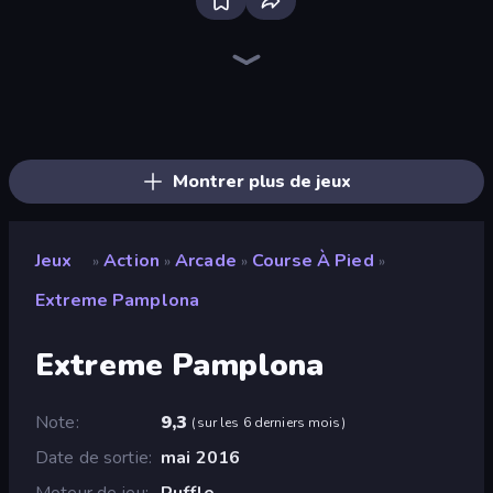
Bloxd.io
Ragdoll Archers
EvoWars.io
Piece of Cake: Merge and Bake
Veck.io
Traffic Rider
Racing Limits
Mahjongg Solitaire
Screw Out: Bolts and Nuts
Words of Wonders
Piles of Mahjong
Designville: Merge & Design
Space Waves
Miniblox
SkillWarz
Stickman Clash
Fortzone Battle Royale
Arrow Escape
Montrer plus de jeux
Jeux
Action
Arcade
Course À Pied
»
»
»
»
Extreme Pamplona
Extreme Pamplona
Note
9,3
(
sur les 6 derniers mois
)
Date de sortie
mai 2016
Moteur de jeu
Ruffle