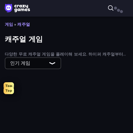
게임
»
캐주얼
캐주얼 게임
다양한 무료 캐주얼 게임을 플레이해 보세요. 하이퍼 캐주얼부터
하이브리드 캐주얼 게임까지 모든 종류의 캐주얼 게임을 만나볼 수
인기 게임
있습니다.
Top
Top
Arkadium's Bubble Shooter
Mansion Tale: Merge Secrets
Four Colors
Goods Triple Match 3D
Grow A Garden | Growden.io
Arrow Escape: Puzzle
Slice Master
Match Arena
Designville: Merge & Design
Farm Merge Valley
Street Life
Hexa Sort
Tap 3D Wood Block Away
Space Waves
The MachinEGG
Car OUT! Jam Parking Puzzle
Color Tap: Coloring by Numbers
Crazy Office: Slap and Smash!
City Takeover
Stone Grass: Mowing Simulator
Mother Life Simulator: Prank
Solitaire Home Story
Wording
Ludo King
Card Solitaire: Word Game
Man Runner 2048
Dig out of Prison
Gin Rummy Mania
High School Popular Girls
I Am Taxi Prankster Sim