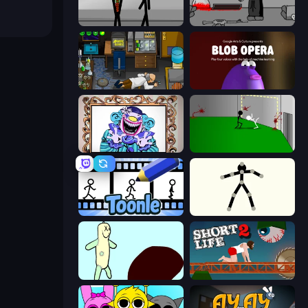
Stick Figure Penalty 2
Madness Deathwish
Foreign Creature
Blob Opera
Exhibit of Sorrows
Die In Style
Toonle
Stick Animator
Doodieman Voodoo
Short Life 2