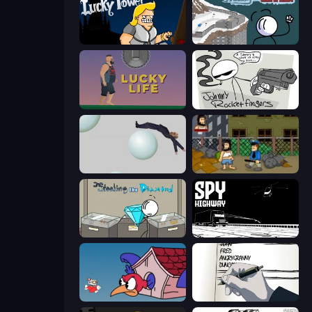
Lucky Tower
Fleeing the Complex
Lucky Life
Johnny Rocketfingers
Bush Ragdoll
Hobo
Stealing the Diamond
Spy Highway
Cuphead
Death Note Type