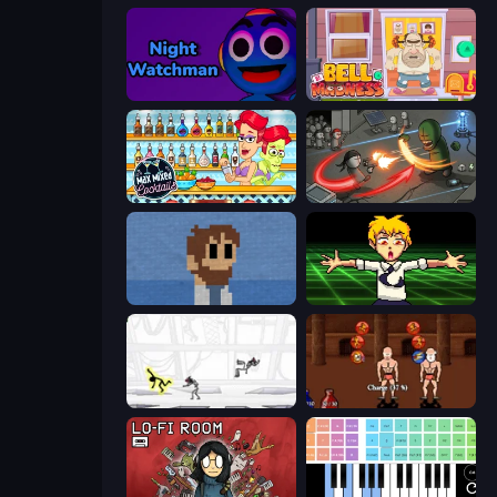
Night Watchman
Bell Madness
Max Mixed Cocktails
Madness Online
One Chance
Chainsaw Dance
Electric Man
Swords and Sandals 2