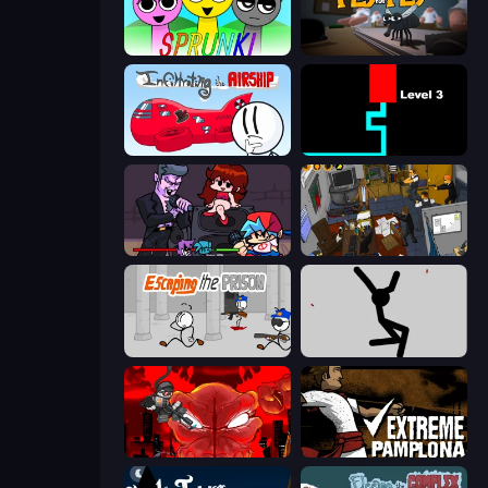
Sprunki
Fly for Fly
Infiltrating the Airship
Scary Maze
Friday Night Funkin'
Foreign Creature 2
Escaping the Prison
Rag Doll
Madness Accelerant
Extreme Pamplona