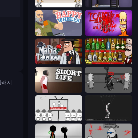
Gunblood
The Visitor
Happy Wheels
Load Up and Kill
Mafia Takedown
Bartender The Right Mix
 플래시
Short Life
Madness Project Nexus
We Become What We Behold
Skeleton Simulator