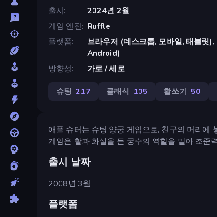
출시
2024년 2월
게임 엔진
Ruffle
플랫폼
브라우저 (데스크톱, 모바일, 태블릿), Cr
Android)
방향성
가로 / 세로
슈팅
217
클래식
105
활쏘기
50
애플 슈터는 슈팅 양궁 게임으로, 친구의 머리에 
게임은 활과 화살을 든 궁수의 역할을 맡아 조준력
출시 날짜
2008년 3월
플랫폼