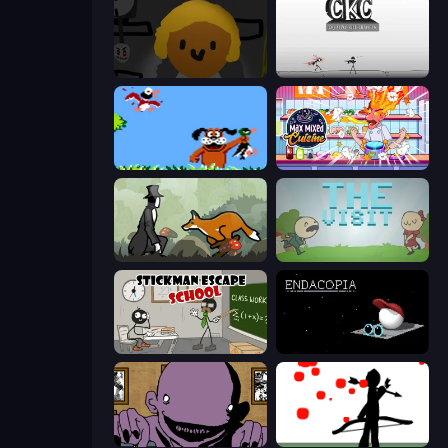
Seven Days in Purgatory
Creative Kill Chamber
Duck Hunt
Max Mixed Cuisine
The Illusionist's Dream
The Visit
Stickman Escape School
Endacopia
The Owner Is Dead
Bowman