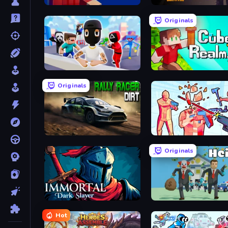
99 Nights (Bloxd.io)
Dead Land: Survival
Originals
Mr. Dude: Online Multiverse Challenge
CubeRealm.io
Originals
Rally Racer Dirt
Time Shooter 2
Originals
Immortal: Dark Slayer
Bank Heist
Hot