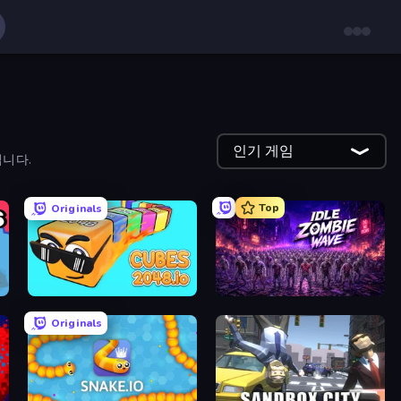
인기 게임
입니다.
Top
Originals
Cubes 2048.io
Idle Zombie Wave: Survivors
Originals