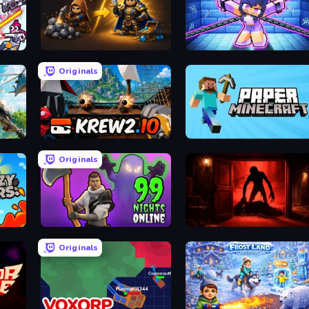
d
Gothic Story RPG
Mini Mine
Originals
Krew.io
Paper Minecraft
Originals
99 Nights in the Forest Online
Doors Castle
Originals