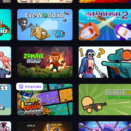
Gun Hero: Cat Survival
Liquid Swarm
EvoWorld.io (FlyOrDie.io)
Stabfish 2
Zombie Road
Sniper Shot: Bullet Time
Originals
Escape From Prison Multiplayer
Survev.io