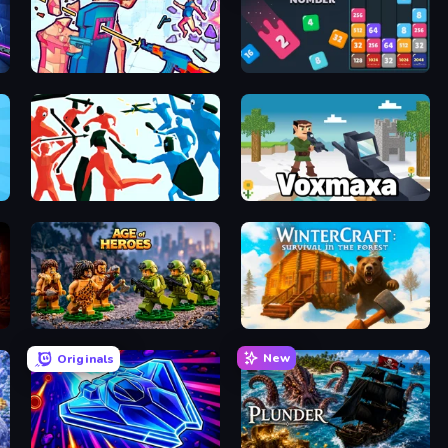
Time Shooter 3: SWAT
Drop & Merge the Numbers
Funny Battle Simulator
Voxmaxa
Age of Heroes
WinterCraft: Survival in the Forest
New
Originals