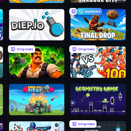
Snake.io
Sandbox City
Updated
Diep.io
Final Drop
Originals
Originals
Zombie Lab Escape
Horde Killer: You vs 100
Endless Siege
Geometry Game
Originals