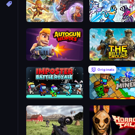
Heroes Assemble
Space Wars Battlegroun
Autogun Heroes
The Battleground
Originals
Imposter Battle Royale
Crazy Miners