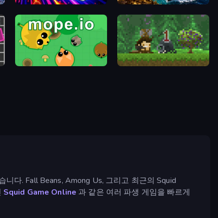
Stellar Swarm
Plunder - Online Pirate Battle
Mope.io
Aground
l Beans, Among Us, 그리고 최근의 Squid
인
Squid Game Online
과 같은 여러 파생 게임을 빠르게