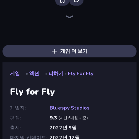
Throw a Lucky Block
Brainrot Arena Online
Stickman Rebirth
Stickman Clash
Flying Robot Transform Car Games
Mr. Dude: Online Multiverse Challenge
War the Knights
Puppet Fighter 2 Player
Getaway Shootout
99 Nights (Bloxd.io)
I Am Quadrober!
Stickman Project
Funny City: Gopniks
Fortzone Battle Royale
Dye Hard
Who Dies Last?
Ultimate Evolution
Obby World: Squid Escape
게임 더 보기
게임
액션
피하기
Fly For Fly
»
»
»
Fly for Fly
개발자
Bluespy Studios
평점
9.3
(
지난 6개월 기준
)
출시
2022년 9월
마지막 업데이트
2022년 12월