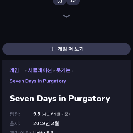
Bus Simulator: EVO
Driving School Simulator
Sprunki
Toonle
Bartender The Right Mix
Bad Cat Prankster
Blob Opera
Sandbox City
Truck Simulator: European Roads
Grow A Garden | Growden.io
SuperWEIRD
Retro Garage
City Constructor
Felon Play: Ragdoll Sandbox
Life Simulator: Road to Riches
Hypermarket 3D
Sandbox: Particle World
High School Popular Girls
게임 더 보기
게임
시뮬레이션
웃기는
»
»
»
Seven Days In Purgatory
Seven Days in Purgatory
평점
9.3
(
지난 6개월 기준
)
출시
2019년 3월
게임 엔진
Unity 5.6