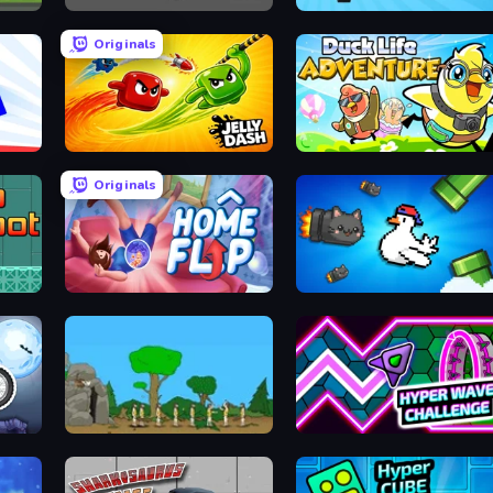
Madness Project Nexus
Paper Minecraft
Originals
Jelly Dash
Duck Life: Adventure (Demo)
Originals
Home Flip
Honk
d
Age Of War
Hyper Wave Challenge