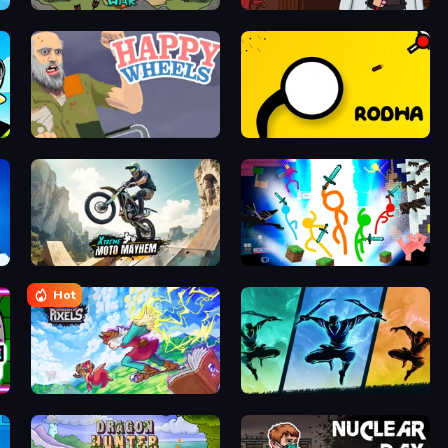
Raid Heroes: Total War
Mafia Takedown
Happy Wheels
Rodha
Xtreme Moto Mayhem
Stickman Epic
Hot
Kingdom of Pixels
Shadow Ninja Revenge