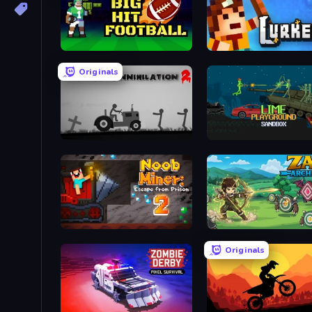
Big Hit Football
Lurkers.io
Originals
Stickman Annihilation 2
Lime Playground Sandbo
Noob Miner 2: Escape From Prison
Zad Archery - Demo
Originals