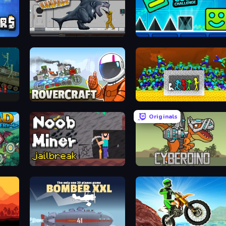
Sharkosaurus Rampage
Hyper Cube Challenge
x
Rovercraft
Stick Fighter vs Zombies
Originals
Noob Miner: Escape From Prison
CyberDino: T-Rex vs Robots