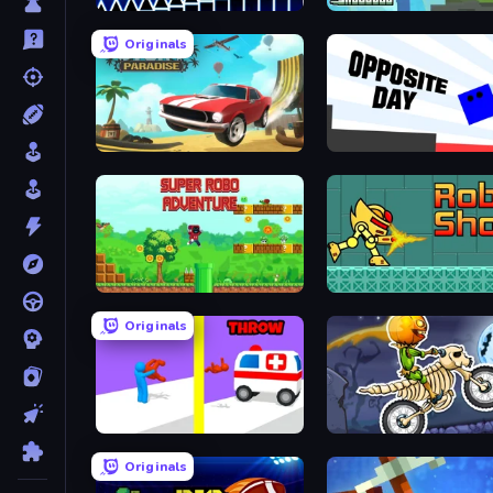
Wave Dash: Geometry Arrow
Getaway Shootout
Originals
Stunt Paradise
Opposite Day
Super Robo - Adventure
RobShoot
Originals
Rescue Throw
Moto X3M 6: Spooky Lan
Originals