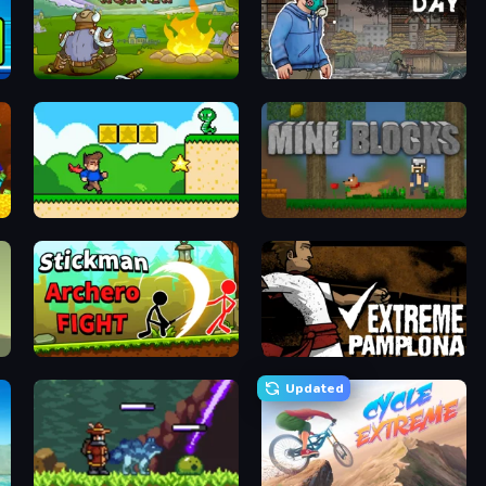
Dragon Hunter
Nuclear Day
Steve's World
Mine Blocks
Stickman Archero Fight
Extreme Pamplona
Updated