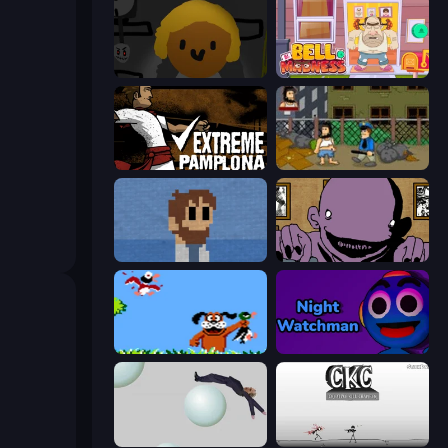
Seven Days in Purgatory
Bell Madness
Extreme Pamplona
Hobo
One Chance
The Owner Is Dead
Duck Hunt
Night Watchman
Bush Ragdoll
Creative Kill Chamber