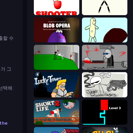
Apple Shooter
Stick Animator
출할 수
Blob Opera
Doodieman Voodoo
가 그
Die In Style
Madness Deathwish
 선택해
Lucky Tower
Johnny Rocketfingers
 the
Short Life 2
Scary Maze