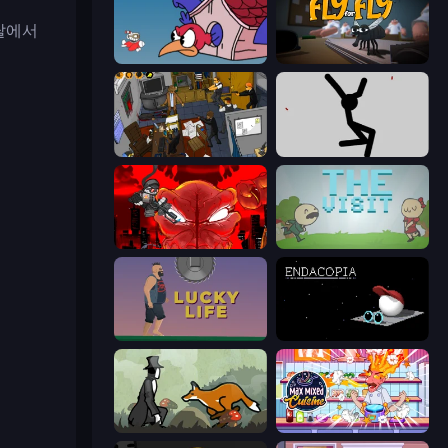
탈에서
Cuphead
Fly for Fly
Foreign Creature 2
Rag Doll
Madness Accelerant
The Visit
Lucky Life
Endacopia
The Illusionist's Dream
Max Mixed Cuisine