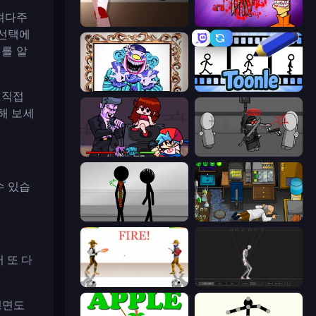
져다주
Short Life
Load Up and Kill
 선택에
터를 알
Exhibit of Sorrows
Toonle
 직접
해 보세
Friday Night Funkin'
Madness Project Nexus
수 있습
Stick Figure Penalty 2
Foreign Creature
 또 다
Gunblood
Skeleton Simulator
평면도