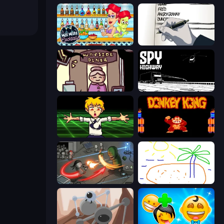
Max Mixed Cocktails
Death Note Type
Diner in the Storm
Spy Highway
Chainsaw Dance
Donkey Kong Returns
Madness Online
Skribbl.io