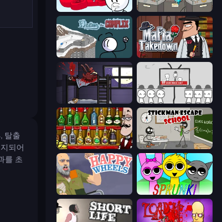
Infiltrating the Airship
Stealing the Diamond
Fleeing the Complex
Mafia Takedown
The Visitor
We Become What We Behold
, 탈출
 금지되어
Bartender The Right Mix
Stickman Escape School
과를 초
Happy Wheels
Sprunki