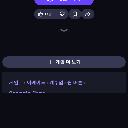
17만
Wave Dash: Geometry Arrow
Hyper Cube Challenge
Hyper Wave Challenge
Sprunki
Fast Ball Jump
Stacky Bird
Crazy Sheep
Electron Dash
Towering Trials
Pacman
Geometry: Open World
Super Oliver World
Go Escape
Glitch
Dino Game
Classic Labyrinth 3D
Sky Balls 3D
Cut the Rope
게임 더 보기
게임
아케이드
캐주얼
원 버튼
»
»
»
»
Geometry Game
Geometry Game
평점
8.5
(
지난 6개월 기준
)