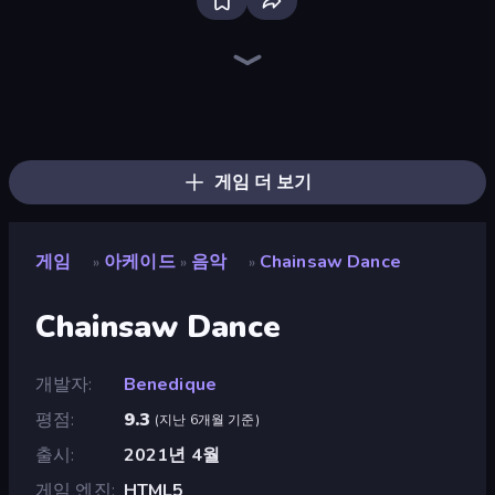
Ragdoll Archers
Catch Tiles: Piano Game
Perfect Piano
Tile Jumper 3D
Mafia Takedown
Stick Crush
Run and Jump for Brainrot
Ladder to Brainhot: Climb
Baseball For Brainrot
Crazy Office: Slap and Smash!
Ninja Swipe Strike
Break a Lucky Blocks with Brainrots
Cat Snack Bar
Playground Man! Ragdoll Show!
Battle Brigade
Chicken Scream
Rooftop Run
Merge & Construct
게임 더 보기
게임
아케이드
음악
Chainsaw Dance
»
»
»
Chainsaw Dance
개발자
Benedique
평점
9.3
(
지난 6개월 기준
)
출시
2021년 4월
게임 엔진
HTML5