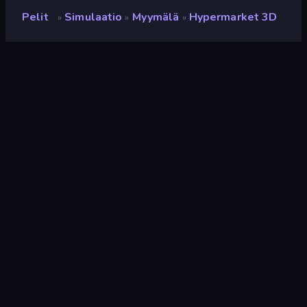
Pelit
Simulaatio
Myymälä
Hypermarket 3D
»
»
»
Hypermarket 3D
Luokitus
8,5
(
viimeisten 6 kuukauden perusteella
)
Julkaistu
huhtikuu 2026
Pelimoottori
Unity 6
Alustat
Selain (tietokone, mobiili, tabletti),
CrazyGames-sovellus (iOS,
Android)
Suunta
Vaaka / Pysty
Simulaatio
308
Mobile
2 357
Myymälä
43
Liiketoiminta
108