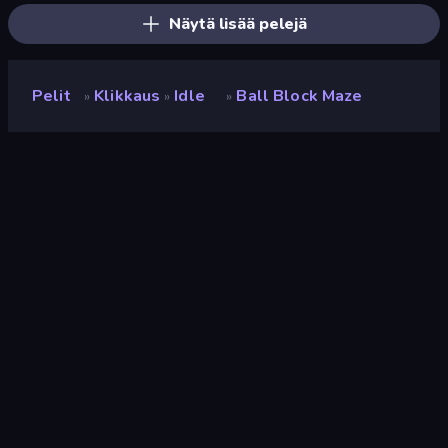
Näytä lisää pelejä
Pelit
Klikkaus
Idle
Ball Block Maze
»
»
»
Ball Block Maze
Kehittäjä
Neko
Luokitus
9,3
(
viimeisten 6 kuukauden perusteella
)
Julkaistu
joulukuu 2024
Viimeksi päivitetty
tammikuu 2025
Pelimoottori
Unity 6
Alustat
Selain (tietokone, mobiili,
tabletti), CrazyGames-
sovellus (iOS, Android)
Suunta
Maisema