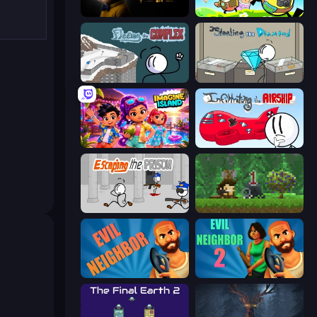
The Cat in Yellow
Duck Life: Adventure (Demo)
Fleeing the Complex
Stealing the Diamond
Imagine Island
Infiltrating the Airship
Escaping the Prison
Aground
Evil Neighbor
Evil Neighbor 2