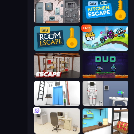
Cube Stories: Escape
Daily Kitchen Escape
Hot
Daily Room Escape
All Out
Kitchen Escape
Duo
Elevator Room Escape
Space Museum Escape
House Escape: Office
Game Cafe Escape