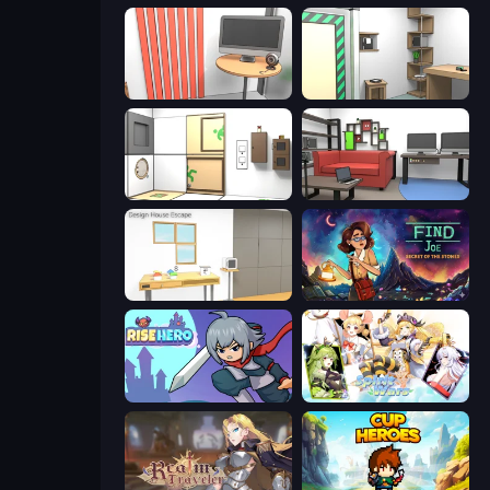
Computer Office Escape
Machine Room Escape
Puzzle Room Escape
Video Studio Escape
Design House Escape
Find Joe: Secret of The Stones
Rise Hero
Spirit Wars