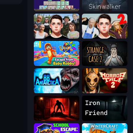
The Final Earth 2
Skinwalker
Schoolboy Escape: Runaway
Schoolboy Escape 2
Escape From Baby Robby!
Escape Room: Strange Case 2
Antarctica 88
Horror Tale 2: Samantha
Doors Castle
Iron Friend