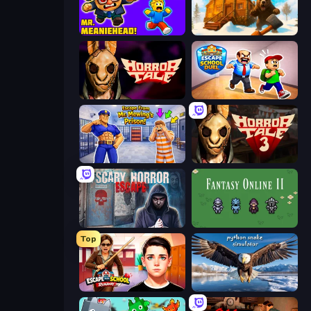
School Escape: Mr. MeanieHead!
WinterCraft: Survival in the Forest
Horror Tale
Escape School Duel
Escape From Mr.Meawing's Prison!
Horror Tale 3: The Witch
Scary Horror Escape Room
Fantasy Online 2
Top
Escape from School: Runaway
Python Snake Simulator