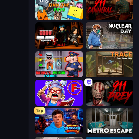
Find The Pets
911: Cannibal
Obby Challenge: Prison Run
Nuclear Day
Barry's Prison Escape!
TRACE
Escape From School: Angry Teacher!
911: Prey
Top
Escape from Vlogger: Runaway
Metro Escape