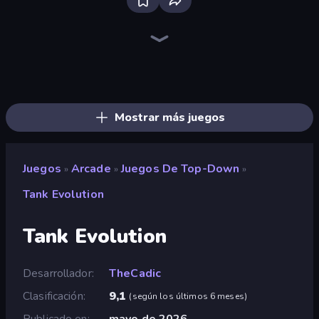
Bloxd.io
Ragdoll Archers
EvoWars.io
Veck.io
Piece of Cake: Merge and Bake
Racing Limits
Traffic Rider
Solitario Chino
Screw Out: Bolts and Nuts
Words of Wonders
Piles of Mahjong
Designville: Merge & Design
Miniblox
Stickman Clash
Space Waves
SkillWarz
Fortzone Battle Royale
Arrow Escape
Mostrar más juegos
Juegos
Arcade
Juegos De Top-Down
»
»
»
Tank Evolution
Tank Evolution
Desarrollador
TheCadic
Clasificación
9,1
(
según los últimos 6 meses
)
Publicado en
mayo de 2026