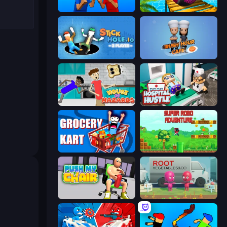
Puppet Fighter 2 Player
Rolling Balls Sea Race
Stickhole.io
Rush Hour Cafe
House of Hazards
Hospital Hustle
Grocery Kart
Super Robo - Adventure
Push My Chair
Root Vegetables & Co