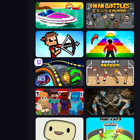
Jet Boat Racing
MiniBattles
Stick Archers Battle
Obby Highest Jump Ever
Rolling Balls Space Race
Basket Random
TNTcraft
Striker Dummies