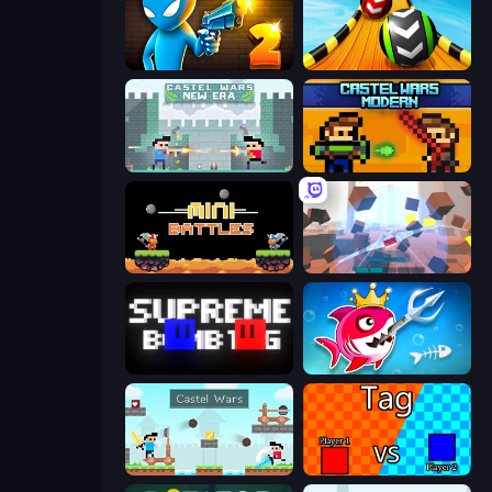
Drunken Duel 2
Sky Balls 3D
Castle Wars: New Era
Castle Wars: Modern
12 MiniBattles
Cubic Rush
Supreme Bomb Tag
Fish Stab Getting Big
Castle Wars
2 Player Tag