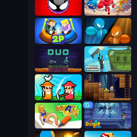
Splatmans
Muscle Shift
Ragdoll Arena 2 Player
Drunken Boxing
Duo
Getaway Shootout
Farmer Challenge Party
Miners' Adventure
What a Leg
Stickman Clash