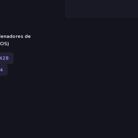
denadores de
iOS)
428
4