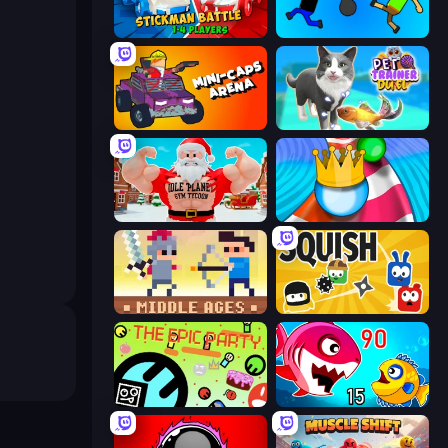
Stickman battle 1-4 Players
Mini-Caps: Bombs
Mini-Caps: Arena
Pet Trainer Duel
Idle Planet: Gym Tycoon
Aquapark Balls Party
Castle Wars: Middle Ages
Squish
The Epic Party
Fish Eat Getting Big