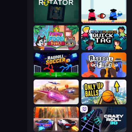
Rotator
Clash of Cakes
Funny Food Duel
Multiplayer Quick Tag
Ragdoll Soccer 2 Players
Ragdoll Fight
Ultimate Flying Car
Only Up Balls
Night City Racing
Crazy Roll 3D