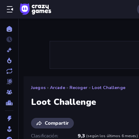
Juegos
»
Arcade
»
Recoger
»
Loot Challenge
Loot Challenge
Compartir
Clasificación
9,3
(
según los últimos 6 meses
)