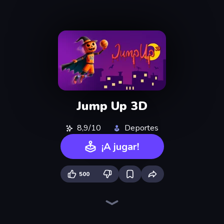
Jump Up 3D
8,9/10
Deportes
¡A jugar!
500