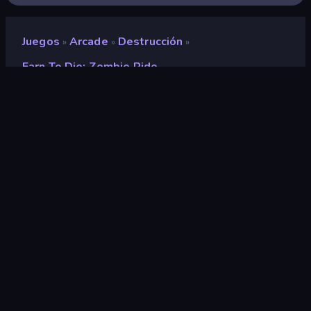
Juegos
Arcade
Destrucción
»
»
»
Earn To Die: Zombie Ride
Earn to Die: Zombie Ride
Clasificación
9,1
(
según los últimos 6 meses
)
Publicado en
mayo de 2026
Última actualización
junio de 2026
Motor de juego
HTML5
Plataformas
Navegador (escritorio, móvil,
tableta), Aplicación
CrazyGames (iOS, Android),
App Store (iOS, Android)
Orientación
Panorama