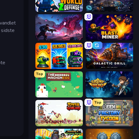
World Z Defense - Zombie Defense
The Last Lighthouse
rvandlet
 sidste
Grimdark Survivors
Blast Miner
bte
Pumpkin Defense: Merge Cannon
Galactic Drill
Top
The MachinEGG
Legend of Hero
Top
Tower vs Goblins
Leek Factory Tycoon