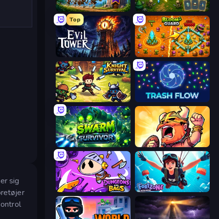
Mage Castle Idle Defense
Tiny Ranger
Top
Evil Tower
BloomGuard
Knight Survival
Trash Flow
Swarm Survivor
World Survivors
er sig
Dungeons and Bags
Fortzone Battle Royale
retøjer
kontrol