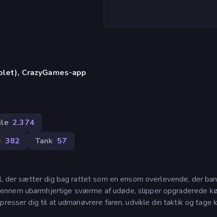
)
ablet), CrazyGames-app
ile
2.374
e
382
Tank
57
il, der sætter dig bag rattet som en ensom overlevende, der ban
ennem ubarmhjertige sværme af udøde, slipper opgraderede kø
resser dig til at udmanøvrere faren, udvikle din taktik og tage 