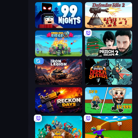
99 Nights (Bloxd.io)
Defender Idle 2
Endless Siege
Prison Escape 2
Iron Legion
Tailed Demon Slayer
Reckon Days
Brainrot Arena Online