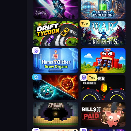
Shadow Survivors
Energy Evolution
Top
Drift Tycoon
War the Knights
Human Clicker: Grow Organs
TimeWarriors
Top
PlanetCrush 2
Crusher Clicker
Pickaxe Crusher Idle
Bills Must Be Paid