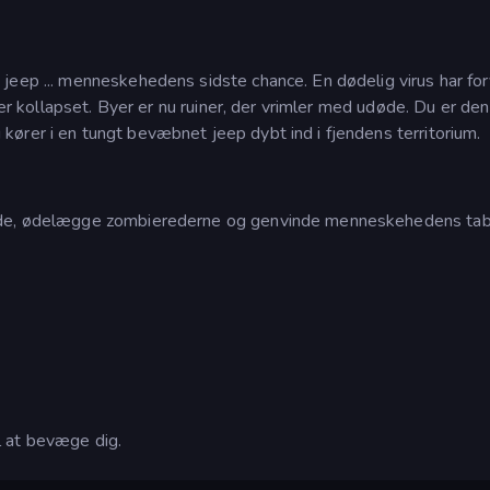
 jeep ... menneskehedens sidste chance. En dødelig virus har fo
 er kollapset. Byer er nu ruiner, der vrimler med udøde. Du er den
ører i en tungt bevæbnet jeep dybt ind i fjendens territorium.
ende, ødelægge zombierederne og genvinde menneskehedens ta
l at bevæge dig.