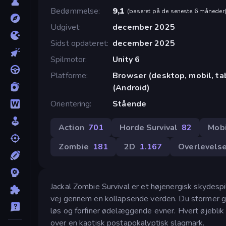
Bedømmelse
9,1
(
baseret på de seneste 6 måneder
Udgivet
december 2025
Sidst opdateret
december 2025
Spilmotor
Unity 6
Platforme
Browser (desktop, mobil, t
(Android)
Orientering
Stående
Action
701
Horde Survival
82
Mob
Zombie
181
2D
1.167
Overlevels
Jackal Zombie Survival er et højenergisk skydesp
vej gennem en kollapsende verden. Du stormer g
løs og forfiner ødelæggende evner. Hvert øjeblik p
over en kaotisk postapokalyptisk slagmark.