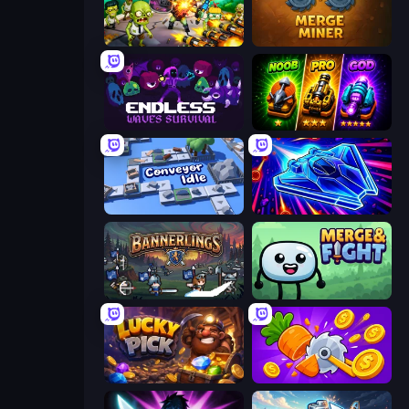
Zombies 4 Weapon Merge
Merge Miner
Endless Waves Survival
Merge Survival
Conveyor Idle
Stellar Swarm
Bannerlings
Merge & Fight
Lucky Pick
Farm Ring Idle