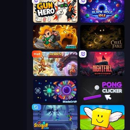
Gun Hero: Cat Survival
Black Hole Idle
Rumble Heroes
Cruel Fable
Hot
Heroes Assemble
Nightfall Survivors
BladeOrbit.io
Pong Clicker
Stickman Clash
Lucky Brainrot Blocks Online