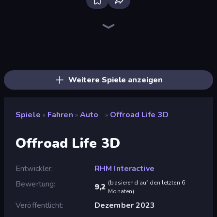
Madness Cars Destroy
Ramp Car VS Police: CHASE
Racing Limits
PolyTrack
Sportcars Crash
Real Car Driving
Mega Ramp Car Stunt
Sky Riders
Turbo Cars: Pipe Stunts
Drift Escape
Toy Rider
Drive Quest
Deadly Descent
Drift.io
Syder Hyper Drive
Mad Pursuit
Stunt Paradise
Paperly: Paper Plane Adventure
Weitere Spiele anzeigen
Spiele
Fahren
Auto
Offroad Life 3D
»
»
»
Offroad Life 3D
Entwickler
RHM Interactive
Bewertung
(
basierend auf den letzten 6
9,2
Monaten
)
Veröffentlicht
Dezember 2023