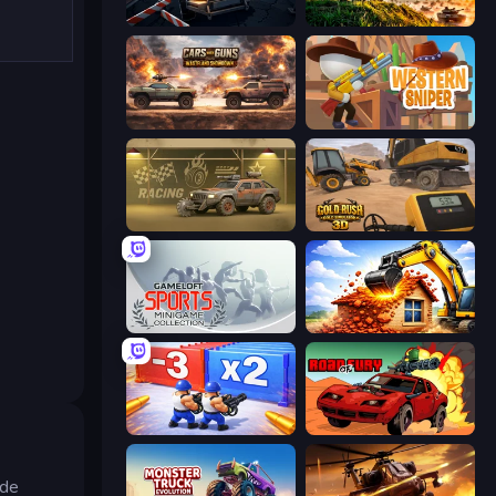
Cars vs Zombies
Artillery Vs Tanks
Cars with Guns: Wasteland Showdown
Western Sniper
Zombie Car Racing
Gold Rush: Gold Simulator 3D
Gameloft Sports Minigame Collection
City Constructor
Battle Brigade
Road of Fury 4
 de