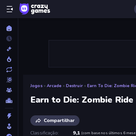
Jogos
»
Arcade
»
Destruir
»
Earn To Die: Zombie Ri
Earn to Die: Zombie Ride
Compartilhar
Classificação
9,1
(
com base nos últimos 6 mese