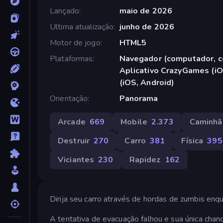
Lançado
maio de 2026
Ultima atualização
junho de 2026
Motor de jogo
HTML5
Plataformas
Navegador (computador, ce
Aplicativo CrazyGames (iO
(iOS, Android)
Orientação
Panorama
Arcade
669
Mobile
2.373
Caminhã
Destruir
270
Carro
381
Física
395
Viciantes
230
Rapidez
162
Dirija seu carro através de hordas de zumbis enq
A tentativa de evacuação falhou e sua única chan