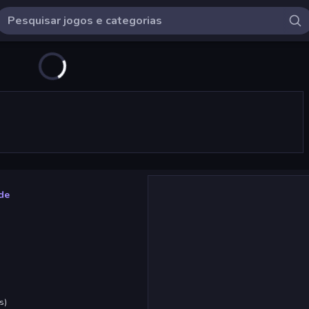
de
s
)