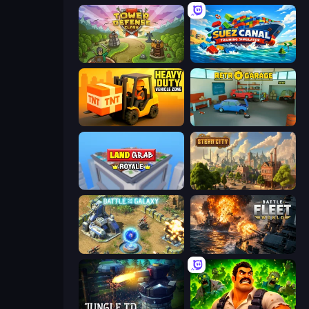
Tower Defense Clash
Suez Canal Training Simulator
Heavy Duty: Vehicle Zone
Retro Garage
Landgrab Royale
Steam City
Battle for the Galaxy
Battle Fleet World