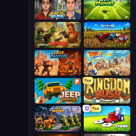
Life Simulator: Road to Riches
Zen Mower
Legion of Zombie Terrors
Field Master
Last Bastion
Day D Tower Rush
Top
Jeep Parking 3D
Kingdom Rush
Top
Age of Heroes
Stone Grass: Mowing Simulator