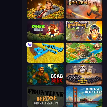
Idle Billionaire Tycoon
Cursed Treasure
Zombie Road
Cursed Treasure 2
Harvesting Season
Empire City
Dead Seek
Ant Kingdom Rush
Frontline Defense
Bridge Builder