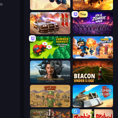
de
Monster Truck Evolution
Heli Military Base
Top
Zombie Derby 2
Idle Zombie Wave: Survivors
Lumber Harvest: Tree Cutting Game
Tower Battle
Pirates of the Caribbean: ToW
Beacon Under Siege
Army Base Of America
Zombie Derby