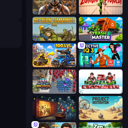
Khan Wars
Zombie Protocol
Battalion Commander 1917
Trash Master
AOD - Art Of Defense
Detective IQ 3
Road Survival
Battalion Commander 2
Container Auction
Project Restoration