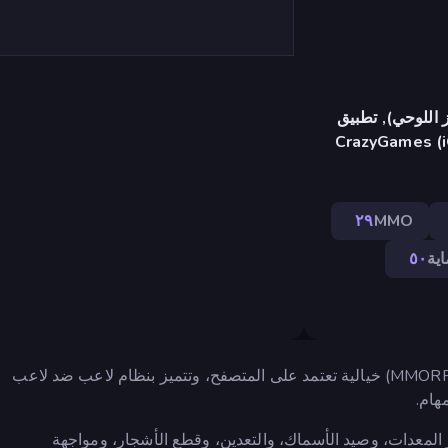
 اللوحي), تطبيق
CrazyGames (i
٢٩
MMO
اية
٥٠
EmberQuest.io هي لعبة تقمص أدوار جماعية عبر الإنترنت (MMORPG) خيالية تعتمد على المتصفح، وتتميز بنظام لاعب ضد لاعب
المعدات، وصيد الأسماك، والتعدين، وقطع الأشجار، ومواجهة