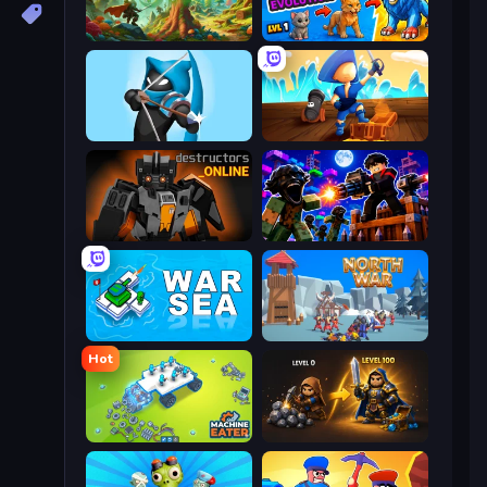
Revenot
Ultimate Evolution
Wild Archer: Castle Defense
Captains Idle
Destructors Online
Base Obby: Zombie Defense
War Sea
North War
Hot
Machine Eater
Gothic Story RPG