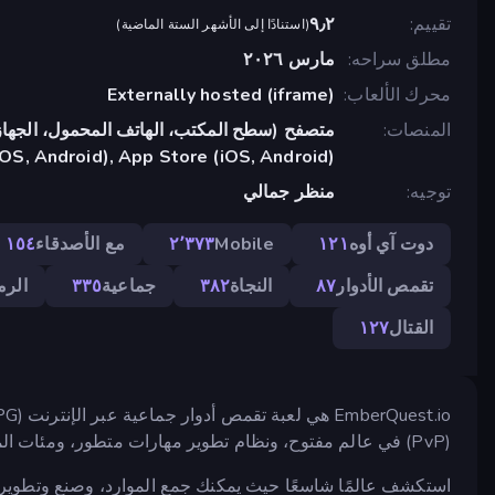
تقييم
٩٫٢
(
استنادًا إلى الأشهر الستة الماضية
)
مطلق سراحه
مارس ٢٠٢٦
محرك الألعاب
Externally hosted (iframe)
المنصات
متصفح (سطح المكتب، الهاتف المحمول، الجهاز
OS, Android), App Store (iOS, Android)
توجيه
منظر جمالي
دوت آي أوه
١٢١
Mobile
٢٬٣٧٣
مع الأصدقاء
١٥٤
تقمص الأدوار
٨٧
النجاة
٣٨٢
جماعية
٣٣٥
الرم
القتال
١٢٧
(PvP) في عالم مفتوح، ونظام تطوير مهارات متطور، ومئات المهام.
استكشف عالمًا شاسعًا حيث يمكنك جمع الموارد، وصنع وتطوير 