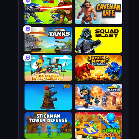
Brainrot Blue Vs Red
Caveman Life
Merge Master Tanks: Tank Wars
SquadBlast
Stick Ragdoll Battle Simulator
Jurassic Merge: Dino Evolution
Furry Road
Tower Battle
Stickman Tower Defense Idle 3D
Zombie Raft