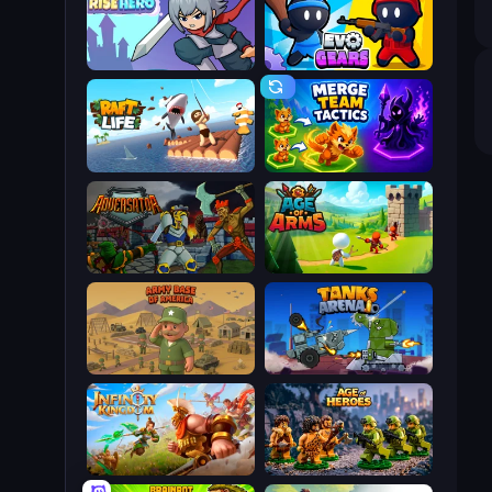
Rise Hero
Evo Gears
Raft Life
Merge Team Tactics
Adversator
Age Of Arms
Army Base Of America
Tanks Arena io: Craft & Combat
Infinity Kingdom
Age of Heroes