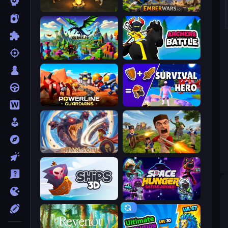
Skillfite.io
EmberWars.io
Cubox.io
Archers Battle
Powerline Guardians
Survival Hero: Merge RPG
Titan Soul: Action RPG
Redcoats.io
Ships 3D
Space Hunger: Battle Royale