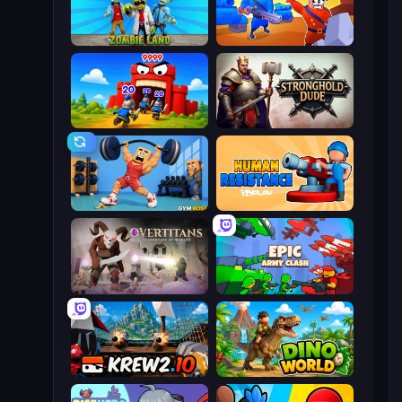
Zombie Land
Craft and Battle
TimeWarriors
Stronghold Dude
Gym Boss
Human Resistance
Overtitans: Destroyers of Worlds
Epic Army Clash
Krew.io
Dino World