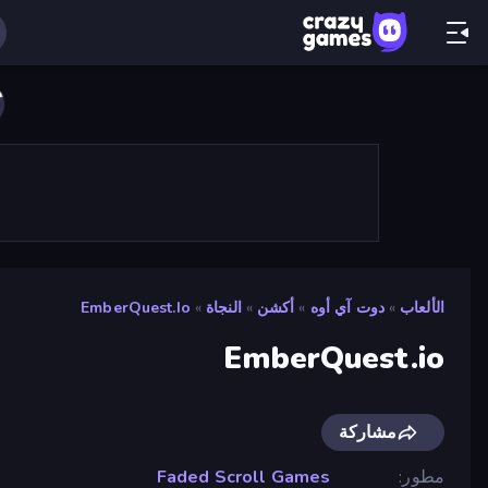
الألعاب
»
دوت آي أوه
»
أكشن
»
النجاة
»
EmberQuest.io
EmberQuest.io
مشاركة
مطور
Faded Scroll Games