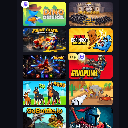
Dino Defense
Ant Kingdom Rush
Fight Club Simulator
Steal Brainrot Survivors
Top
Bonk Survivor: Roguelike
Gridpunk - 3v3 Battle Royale
Dogs vs Aliens
Idle Gun Survivor