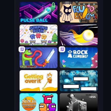
Pulse Ball
Fluid Enigma
Jumping Rush
Leap and Avoid 2
Frogiddy
Rock Climbing?
Getting Over It
The Dumb Test