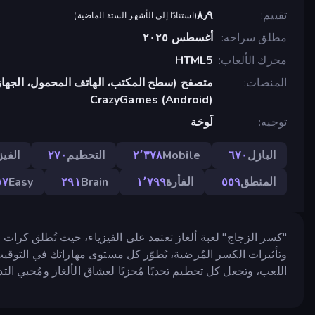
تقييم
٨٫٩
(
استنادًا إلى الأشهر الستة الماضية
)
مطلق سراحه
أغسطس ٢٠٢٥
محرك الألعاب
HTML5
المنصات
متصفح (سطح المكتب، الهاتف المحمول، الجهاز
CrazyGames (Android)
توجيه
لَوحَة
البازل
٦٧٠
Mobile
٢٬٣٧٨
التحطيم
٢٧٠
الفيز
المنطق
٥٥٩
الفأرة
١٬٧٩٩
Brain
٢٩١
Easy
٥٧
"كسر الزجاج" لعبة ألغاز تعتمد على الفيزياء، حيث تُطلق كرا
وتأثيرات الكسر المُرضية، يُطوّر كل مستوى مهاراتك في التوق
اللعب، وتجعل كل تحطيم تحديًا مُجزيًا لعشاق الألغاز ومُحبي الت