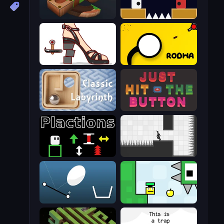
Marble Run
Jumping Clones
Kakato Otoshi
Rodha
Classic Labyrinth 3D
Just Hit the Button
Plactions
Rotate
Bouncy Egg
Appel