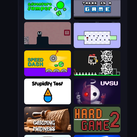
Adventure Jumper
There Is No Game
Life in the Static
World's Hardest Game
Speed Dash
Chicken and Bee
Stupidity Test
UVSU
Carving Madness
Hard Game 2