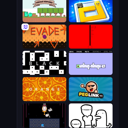
Viscous Ventures
Ice Slide
Evade
red
black
World's Hardest Game 2
orange
Peglinko
Just One Boss
I Don't Even Know