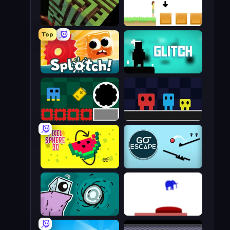
Maze Planet 3D
The Unfair Platformer
Top
Splotch!
Glitch
Jump and Hover
Big Tall Small
Pixel Sphere 3D
Go Escape
Tilo
This Is The Only Level