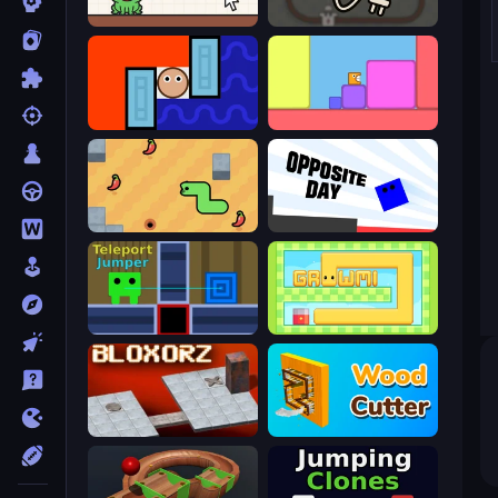
Hungry Frog
Light The Lamp
Lava and Aqua
Level EATEN!
SSSPICY!
Opposite Day
Teleport Jumper
Growmi
Bloxorz
Wood Cutter - Saw