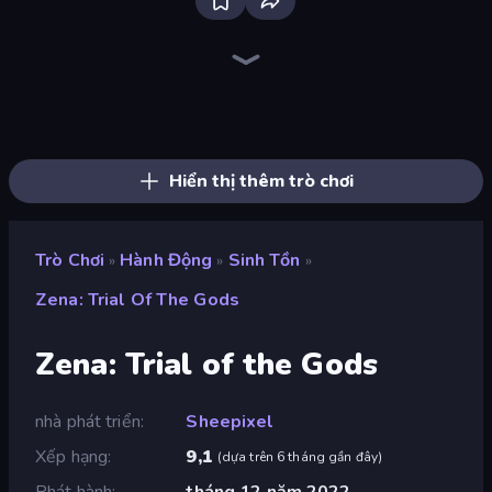
Bloxd.io
Ragdoll Archers
EvoWars.io
Veck.io
Piece of Cake: Merge and Bake
Racing Limits
Traffic Rider
Mahjongg Solitaire
Screw Out: Bolts and Nuts
Words of Wonders
Piles of Mahjong
Designville: Merge & Design
Miniblox
Space Waves
Stickman Clash
SkillWarz
Fortzone Battle Royale
Arrow Escape
Hiển thị thêm trò chơi
Trò Chơi
Hành Động
Sinh Tồn
»
»
»
Zena: Trial Of The Gods
Zena: Trial of the Gods
nhà phát triển
Sheepixel
Xếp hạng
9,1
(
dựa trên 6 tháng gần đây
)
Phát hành
tháng 12 năm 2022