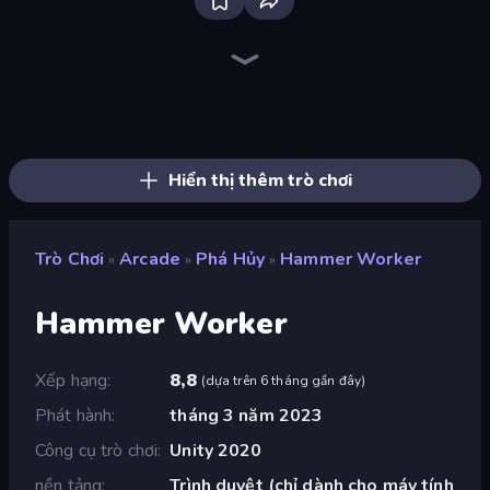
Bloxd.io
Ragdoll Archers
EvoWars.io
Veck.io
Piece of Cake: Merge and Bake
Racing Limits
Traffic Rider
Mahjongg Solitaire
Screw Out: Bolts and Nuts
Words of Wonders
Piles of Mahjong
Designville: Merge & Design
Miniblox
Space Waves
Stickman Clash
SkillWarz
Fortzone Battle Royale
Arrow Escape
Hiển thị thêm trò chơi
Trò Chơi
Arcade
Phá Hủy
Hammer Worker
»
»
»
Hammer Worker
Xếp hạng
8,8
(
dựa trên 6 tháng gần đây
)
Phát hành
tháng 3 năm 2023
Công cụ trò chơi
Unity 2020
nền tảng
Trình duyệt (chỉ dành cho máy tính