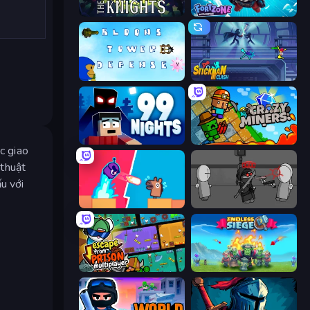
War the Knights
Fortzone Battle Royale
Bloons Tower Defense 3
Stickman Clash
99 Nights (Bloxd.io)
Crazy Miners
c giao
 thuật
u với
Boom Slingers ReBoom
Madness Project Nexus
Escape From Prison Multiplayer
Endless Siege