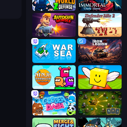
World Z Defense - Zombie Defense
Immortal: Dark Slayer
Autogun Heroes
Defender Idle 2
War Sea
Iron Legion
Ninja Parkour Multiplayer
Lucky Brainrot Blocks Online
Goober Dash
Tiny Ranger