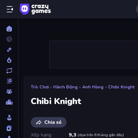
Trò Chơi
»
Hành Động
»
Anh Hùng
»
Chibi Knight
Chibi Knight
Chia sẻ
Xếp hạng
9,3
(
dựa trên 6 tháng gần đây
)