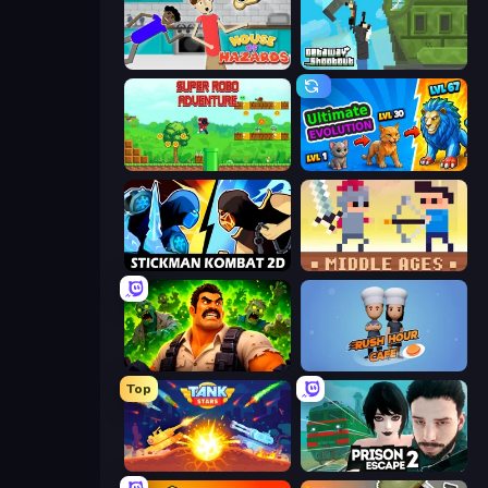
House of Hazards
Getaway Shootout
Super Robo - Adventure
Ultimate Evolution
Stickman Kombat 2D
Castle Wars: Middle Ages
Zombie Lab Escape
Rush Hour Cafe
Top
Tank Stars
Prison Escape 2