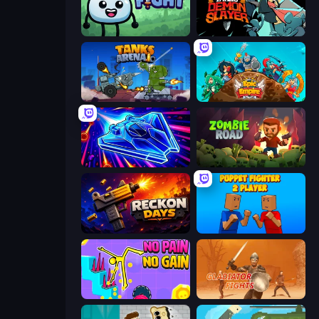
Merge & Fight
Tailed Demon Slayer
Tanks Arena io: Craft & Combat
Epic Empire: Tower Defense
Stellar Swarm
Zombie Road
Reckon Days
Puppet Fighter 2 Player
No Pain No Gain - Ragdoll Sandbox
Gladiator Fights