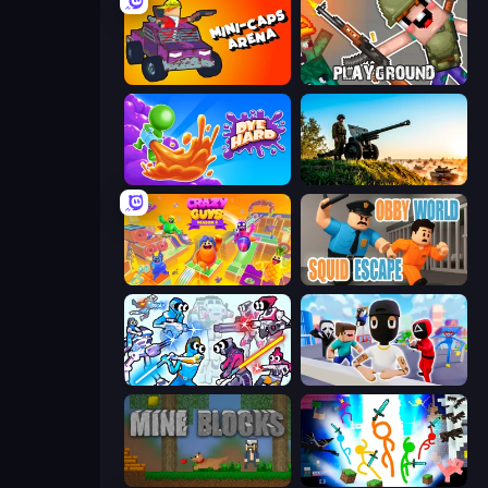
Mini-Caps: Arena
Playground
Dye Hard
Artillery Vs Tanks
Crazy Guys
Obby World: Squid Escape
Space Wars Battleground
Mr. Dude: Online Multiverse Challenge
Mine Blocks
Stickman Epic