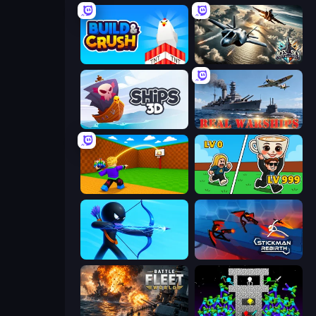
Build and Crush
Aces of the Sky: Epic Dogfights
Ships 3D
Real Warships
Throw a Lucky Block
Brainrot Arena Online
Archers Random
Stickman Rebirth