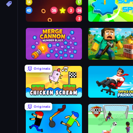
99 Balls
Super Spin
Merge Cannon: Number Blast
Originals
Chicken Scream
Office Chair Parkour
Originals