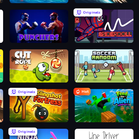
Suez Canal Training Simulator
Netquel
Originals
Punchers
SpiderDoll
Cut the Rope
Soccer Random
Hot
Originals
Slingshot Fortress
Feed the Alien
Originals