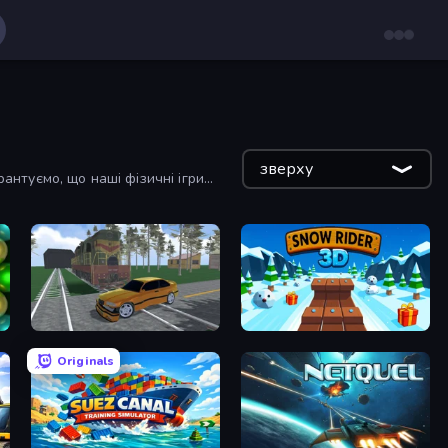
зверху
антуємо, що наші фізичні ігри
Obby: Car Crash Sandbox
Snow Rider 3D
Originals