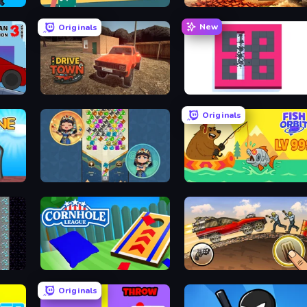
Basketball Orbit
City Constructor
New
Originals
Stickman Destruction 3 Heroes
DriveTown
BreakStoneBALL
Originals
The Queen's Jewels
Fish Orbit
Cornhole League
Earn to Die: Zombie Ride
Originals