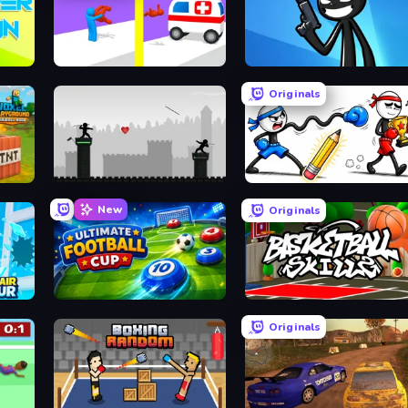
Rescue Throw
Stickman Bullet Warriors
Originals
Voxel Playground: Ragdoll Noob
Javelin Fighting
Doodle Smash
New
Originals
Ultimate Football Cup
Basketball Skills
Originals