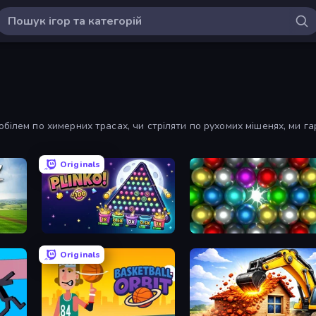
білем по химерних трасах, чи стріляти по рухомих мішенях, ми гар
Originals
PLINKO!
Magnet Balls: Addictive
Originals