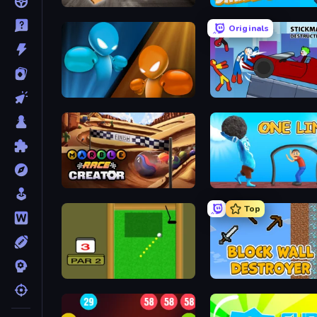
Table Tower Online
Smile Slime
Originals
Drunken Boxing
Marble Race Creator
One Line
Top
Mini Putt
Block Wall Destroyer