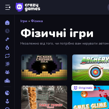
Ігри
»
Фізика
Фізичні ігри
Незалежно від того, чи потрібно вам керувати автомо
захоплять вас надовго!
Pickaxe Crusher Idle
Archery World Tour
Originals