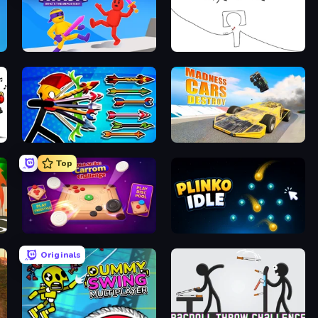
Ragdoll Ninja: Imposter Hero
Line Driver
Archer Ragdoll Masters
Madness Cars Destroy
Top
Disk Strike: Carrom Challenge
Plinko Idle
Originals