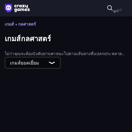
เกมส์
»
กลศาสตร์
เกมส์กลศาสตร์
ไม่ว่าคุณจะต้องบังคับยานพาหนะไปตามเส้นทางที่แปลกประหลาด
หรือยิงเป้าที่เคลื่อนไหว เรารับประกันว่าเกมฟิสิกส์ของเราจะทำให้
เกมส์ยอดเยี่ยม
คุณติดใจอย่างแน่นอน!
Magic Finger 3D
Cut the Rope
Wood Screw: Bolts Puzzle
Getaway Shootout
Felon Play: Ragdoll Sandbox
Noob Fuse
Last Play: Ragdoll Sandbox
Crazy Flips 3D
Line Driver
Classic Bowling
Smash the Car to Pieces!
Puppet Fighter 2 Player
Go Escape
Crusher Clicker
Tap-Tap Shots
Mad Stick
Street Racer 2
No Pain No Gain - Ragdoll Sandbox
Money Ping Pong
Table Tower Online
Little Fox: Bubble Spinner Pop
Boom Slingers ReBoom
One Line
Chicken Scream
Mega Fall Ragdoll Simulator
Block Wall Destroyer
Doodle Road
Annoying Uncle Punch Game
SpiderDoll
Doodle Smash
Gun Blast
Archery World Tour
Rescue Throw
Cannon Balls 3D
Earn to Die: Zombie Ride
Love Archer