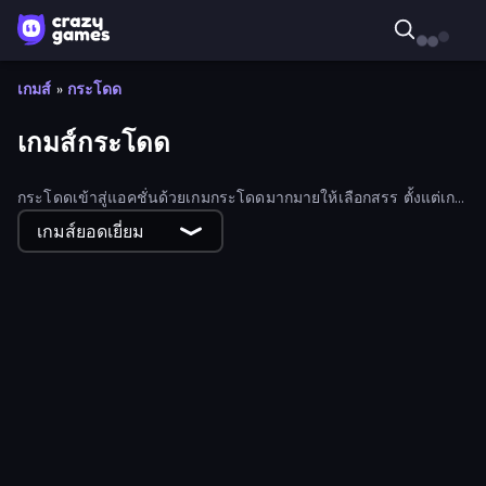
เกมส์
»
กระโดด
เกมส์กระโดด
กระโดดเข้าสู่แอคชั่นด้วยเกมกระโดดมากมายให้เลือกสรร ตั้งแต่เก
มอาร์เคด กีฬา ไปจนถึงแอคชั่น ความสนุกเริ่มต้นเพียงคลิกเดียว
เกมส์ยอดเยี่ยม
Rodha
Prison Escape.io
Color Music Hop Ball Games
Adventure Jumper
Super Onion Boy 2
Electron Dash
Jetpack Jump
Glitch
Bike Jump
Ninja Parkour Multiplayer
Digital Circus: Parkour Game
Only Up: Parkour
Towering Trials
Only Up 3D Parkour: Go Ascend
Honk
Obby With Friends: Draw and Jump
Dino Game
Obby Highest Jump Ever
SimplyUp.io
Baby Chicco Adventures
Bounce Out
Tung Tung Sahur: Obby Challenge
Dumb Ways to Die 2
Robby Superhero
Cat Warrior Parkour
Jumping Clones
Teleport Jumper
Crazy Jump Jump Multiplayer
Big FLAPPY Tower Tiny Square
Egg Folks Multiplayer
The Museum of Dots
Big Tower Tiny Square 2
Auto Ninja
Car Sky Survival
Big NEON Tower Tiny Square
Rock Climbing?