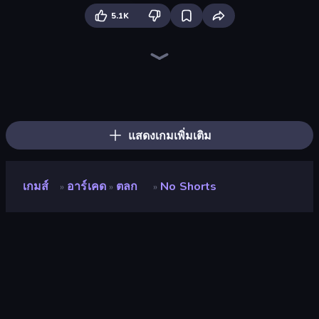
5.1K
TNT Bomber
Who Dies Last?
Smash Guy: Ragdoll Punch Hero
Smile Slime
Jailbreak: Hide or Attack!
Rescue Throw
Rainbow Friends Survivors
Slap and Run
Doodle Smash
Fun Ragdoll Challenge!
Telekinesis Race 3D
Smash the Car to Pieces!
Swing Monster: Decisive Battle
Knock and Run: 100 Doors Escape
Shadow Bullet
Kick the Buddy
Office Fight
Slasher
แสดงเกมเพิ่มเติม
เกมส์
อาร์เคด
ตลก
No Shorts
»
»
»
No Shorts
นักพัฒนา
Eccentric Games
คะแนน
8.9
(
อ้างอิงจากข้อมูล 6 เดือนที่ผ่านมา
)
ปล่อยแล้ว
ธันวาคม 2568